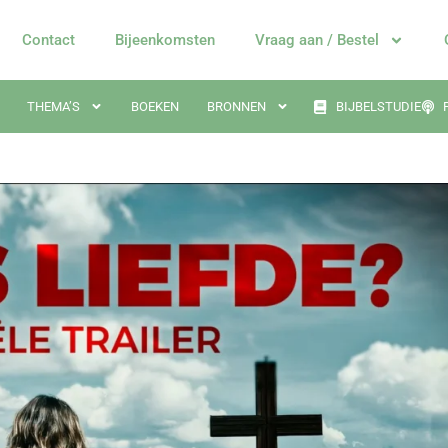
Contact
Bijeenkomsten
Vraag aan / Bestel
THEMA’S
BOEKEN
BRONNEN
BIJBELSTUDIE