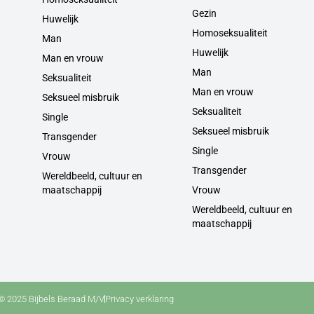
Gezin
Huwelijk
Homoseksualiteit
Man
Huwelijk
Man en vrouw
Man
Seksualiteit
Man en vrouw
Seksueel misbruik
Seksualiteit
Single
Seksueel misbruik
Transgender
Single
Vrouw
Transgender
Wereldbeeld, cultuur en
maatschappij
Vrouw
Wereldbeeld, cultuur en
maatschappij
© 2025 Bijbels Beraad M/V
Privacy verklaring