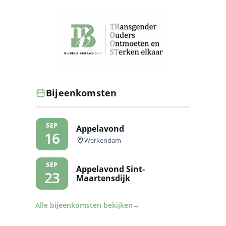
Bijeenkomsten
SEP
Appelavond
16
Werkendam
SEP
Appelavond Sint-
23
Maartensdijk
Alle bijeenkomsten bekijken
→