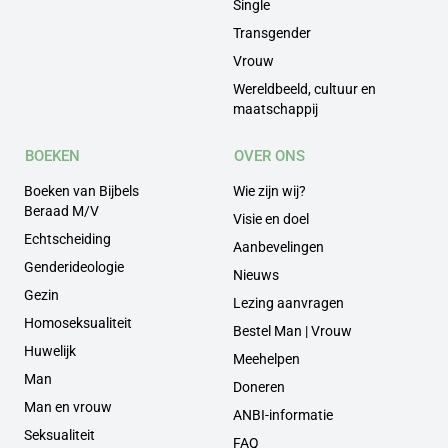
Single
Transgender
Vrouw
Wereldbeeld, cultuur en
maatschappij
BOEKEN
OVER ONS
Boeken van Bijbels
Wie zijn wij?
Beraad M/V
Visie en doel
Echtscheiding
Aanbevelingen
Genderideologie
Nieuws
Gezin
Lezing aanvragen
Homoseksualiteit
Bestel Man | Vrouw
Huwelijk
Meehelpen
Man
Doneren
Man en vrouw
ANBI-informatie
Seksualiteit
FAQ