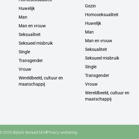
Gezin
Huwelijk
Homoseksualiteit
Man
Huwelijk
Man en vrouw
Man
Seksualiteit
Man en vrouw
Seksueel misbruik
Seksualiteit
Single
Seksueel misbruik
Transgender
Single
Vrouw
Transgender
Wereldbeeld, cultuur en
maatschappij
Vrouw
Wereldbeeld, cultuur en
maatschappij
© 2025 Bijbels Beraad M/V
Privacy verklaring