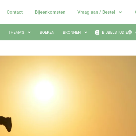
Contact
Bijeenkomsten
Vraag aan / Bestel
THEMA’S
BOEKEN
BRONNEN
BIJBELSTUDIE