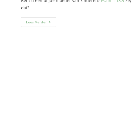
Bent u een blijde moeder van kinderen?
Psalm 113:9
zeg
dat?
Lees Verder