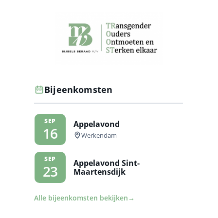
Bijeenkomsten
SEP
Appelavond
16
Werkendam
SEP
Appelavond Sint-
23
Maartensdijk
Alle bijeenkomsten bekijken
→