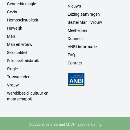
Genderideologie
Nieuws
Gezin
Lezing aanvragen
Homoseksualiteit
Bestel Man | Vrouw
Huwelijk
Meehelpen
Man
Doneren
Man en vrouw
ANBI-informatie
Seksualiteit
FAQ
Seksueel misbruik
Contact
Single
Transgender
Vrouw
Wereldbeeld, cultuur en
maatschappij
© 2025 Bijbels Beraad M/V
Privacy verklaring