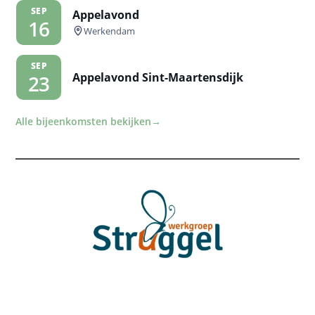
SEP
Appelavond
16
Werkendam
SEP
Appelavond Sint-Maartensdijk
23
Alle bijeenkomsten bekijken
→