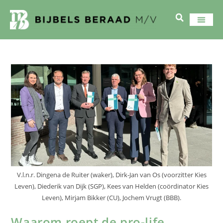
V.l.n.r. Dingena de Ruiter (waker), Dirk-Jan van Os (voorzitter Kies
Leven), Diederik van Dijk (SGP), Kees van Helden (coördinator Kies
Leven), Mirjam Bikker (CU), Jochem Vrugt (BBB).
Waarom roept de pro-life