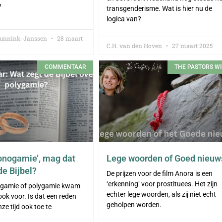
?
transgenderisme. Wat is hier nu de
logica van?
Gunnink-Janssen
28 maart
C.H. van den Hoven
27 maart 2025
COMMENTAAR
THE PASTORS WI
nogamie’, mag dat
Lege woorden of Goed nieuw
de Bijbel?
De prijzen voor de film Anora is een
‘erkenning’ voor prostituees. Het zijn
gamie of polygamie kwam
echter lege woorden, als zij niet echt
 ook voor. Is dat een reden
geholpen worden.
ze tijd ook toe te