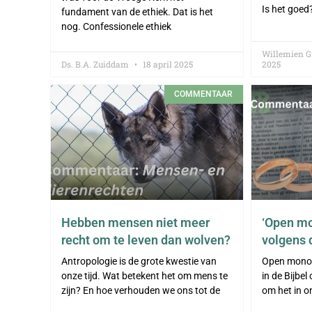
Is het goed
fundament van de ethiek. Dat is het
nog. Confessionele ethiek
Willemien 
Ds. B.A. Zuiddam
18 april 2025
2025
COMMENTAAR
Hebben mensen niet meer
‘Open mo
recht om te leven dan wolven?
volgens 
Antropologie is de grote kwestie van
Open mono
onze tijd. Wat betekent het om mens te
in de Bijbel
zijn? En hoe verhouden we ons tot de
om het in on