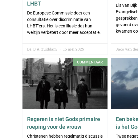
LHBT
Els van Dijk
Evangelisch
De Europese Commissie doet een
gesprekken
consultatie over discriminatie van
gevoerd ove
LHBT’ers. Het is een illusie dat hun
kwamen oo
welzijn verbetert door meer acceptatie.
Ds. B.A. Zuiddam
16 mei 2025
Jaco van de
COMMENTAAR
Regeren is niet Gods primaire
Een beke
roeping voor de vrouw
is het G
Christenen hebben regelmatig discussie
Twee negat