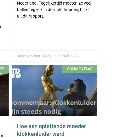
Nederland. Tegelijkertijd moeten ze veel
ballen tegelijk in de lucht houden, blijkt
uit dit rapport.
n
Jaco van den Broek
16 mei 2025
FE
COMMENTAAR
Hoe een oplettende moeder
klokkenluider werd
or