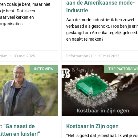
aan de Amerikaanse mode-
n zoals je bent, maar niet
industrie
s je bent. Dat is een
ar veel kerken en
Aan de mode-industrie: ik ben zowel
 organisaties
verbaasd als geschokt. Hoe ben je eri
geslaagd om Amerika tegelijk gekleed
en naakt te maken?
iddam
30 mei 2025
Reformation21
23 mei 2025
INTERVIEW
THE PASTORS WI
: “Ga naast de
Kostbaar in Zijn ogen
itten en luister!”
“Het is goed dat je bestaat. Ik wil je vo