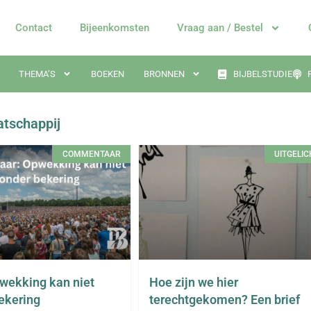
Contact
Bijeenkomsten
Vraag aan / Bestel
THEMA’S
BOEKEN
BRONNEN
BIJBELSTUDIE
atschappij
COMMENTAAR
UITGELIC
wekking kan niet
Hoe zijn we hier
ekering
terechtgekomen? Een brief