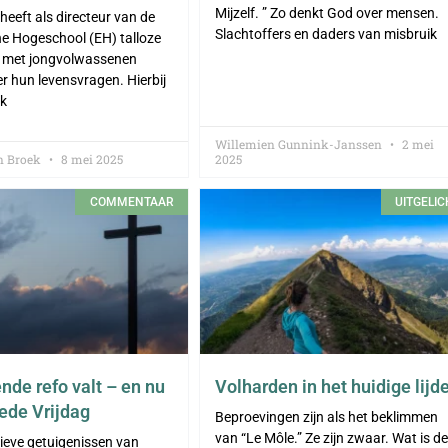
Mijzelf. ” Zo denkt God over mensen.
 heeft als directeur van de
Slachtoffers en daders van misbruik
e Hogeschool (EH) talloze
 met jongvolwassenen
r hun levensvragen. Hierbij
k
Willemien Gunnink-Janssen
2 mei
n Broek
8 mei 2025
2025
COMMENTAAR
UITGELIC
nde refo valt – en nu
Volharden in het huidige lijd
oede Vrijdag
Beproevingen zijn als het beklimmen
van “Le Môle.” Ze zijn zwaar. Wat is de
ieve getuigenissen van