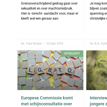
Grensoverschrijdend gedrag gaat over
Je mag kome
sekualiteit en over machtsmisbruik.
blijven zoal
Hier is -terecht- aandacht voor, maar er
spanning wa
kleeft wel een gevaar aan.
christelijke
Ds. Yme Horjus
20 juni 2025
Ds. B.A. Zu
UITGELICHT
Europese Commissie komt
Interview
met schijnconsultatie over
jongere z