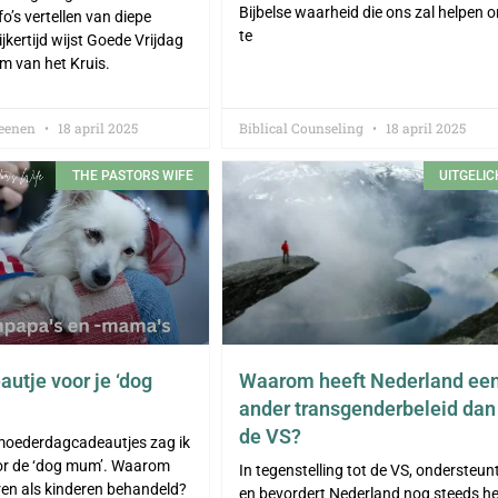
Bijbelse waarheid die ons zal helpen 
o’s vertellen van diepe
te
jkertijd wijst Goede Vrijdag
om van het Kruis.
Reenen
18 april 2025
Biblical Counseling
18 april 2025
THE PASTORS WIFE
UITGELIC
utje voor je ‘dog
Waarom heeft Nederland ee
ander transgenderbeleid dan
de VS?
moederdagcadeautjes zag ik
r de ‘dog mum’. Waarom
In tegenstelling tot de VS, ondersteun
en als kinderen behandeld?
en bevordert Nederland nog steeds he