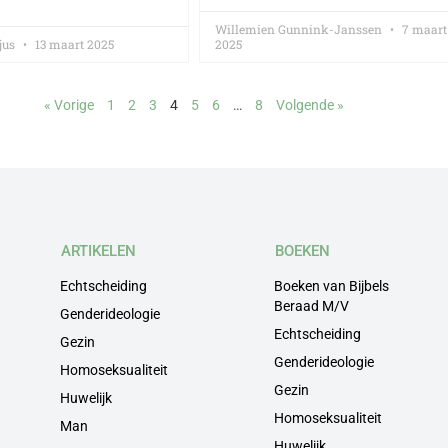
Willemien Gunnink-Janssen
7 maart
jus
13 maart 2025
2025
« Vorige
1
2
3
4
5
6
…
8
Volgende »
ARTIKELEN
BOEKEN
Echtscheiding
Boeken van Bijbels
Beraad M/V
Genderideologie
Echtscheiding
Gezin
Genderideologie
Homoseksualiteit
Gezin
Huwelijk
Homoseksualiteit
Man
Huwelijk