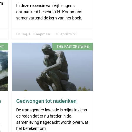
om
In deze recensie van Vijf leugens
ontmaskerd beschrijft H. Koopmans
samenvattend de kern van het boek.
Dr. ing. H. Koopman
18 april 2025
HT
THE PASTORS WIFE
n
Gedwongen tot nadenken
De transgender kwestie is mijns inziens
de reden dat er nu breder in de
samenleving nagedacht wordt over wat
t
het betekent om
t