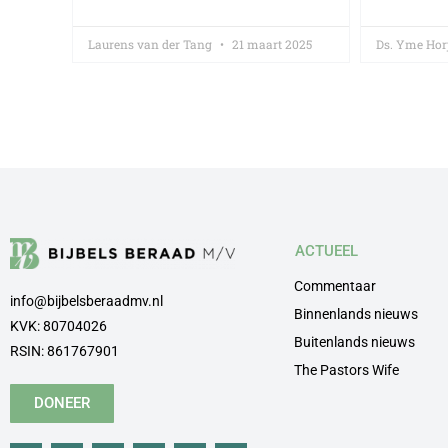
Laurens van der Tang
21 maart 2025
Ds. Yme Hor
ACTUEEL
Commentaar
info@bijbelsberaadmv.nl
Binnenlands nieuws
KVK: 80704026
Buitenlands nieuws
RSIN: 861767901
The Pastors Wife
DONEER