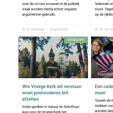
over de rol van vrouwen in de politiek.
‘bekende ref
Vaak worden hierbij echter onjuiste
nood. Tegeli
argumenten gebruikt.
op de rijkd
dr. M. Klaassen
25 april 2025
ds. M. van 
UITGELICHT
Wie Vroege Kerk wil verstaan
Een cadea
moet postmoderne bril
mum’
afzetten
Tussen de 
mokken voo
Gods spreken in natuur en Schriftuur
worden dier
was voor de Vroege Kerk het