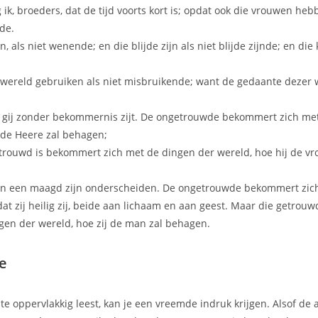
 ik, broeders, dat de tijd voorts kort is; opdat ook die vrouwen heb
de.
, als niet wenende; en die blijde zijn als niet blijde zijnde; en die
 wereld gebruiken als niet misbruikende; want de gedaante dezer 
at gij zonder bekommernis zijt. De ongetrouwde bekommert zich me
 de Heere zal behagen;
trouwd is bekommert zich met de dingen der wereld, hoe hij de vr
en een maagd zijn onderscheiden. De ongetrouwde bekommert zic
at zij heilig zij, beide aan lichaam en aan geest. Maar die getrou
gen der wereld, hoe zij de man zal behagen.
ie
lte oppervlakkig leest, kan je een vreemde indruk krijgen. Alsof de 