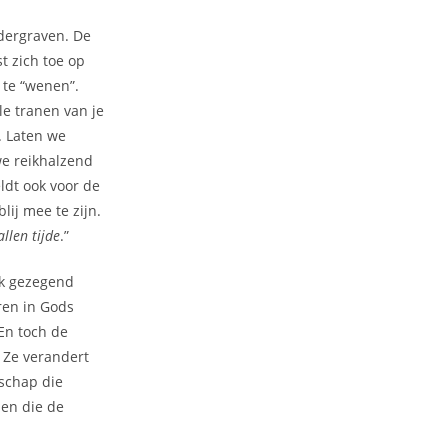
dergraven. De
t zich toe op
m te “wenen”.
le tranen van je
. Laten we
we reikhalzend
ldt ook voor de
ij mee te zijn.
allen tijde
.”
jk gezegend
ren in Gods
En toch de
. Ze verandert
dschap die
len die de