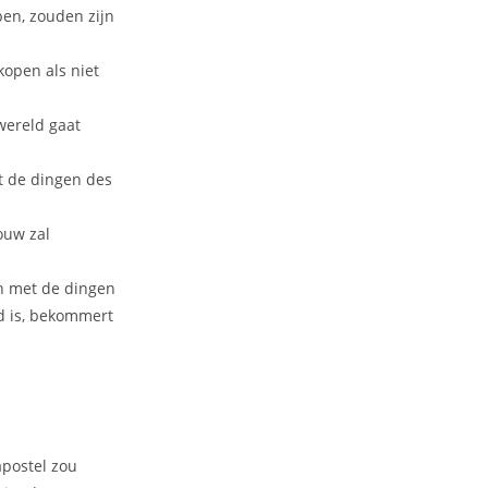
ben, zouden zijn
 kopen als niet
wereld gaat
t de dingen des
ouw zal
h met de dingen
wd is, bekommert
apostel zou