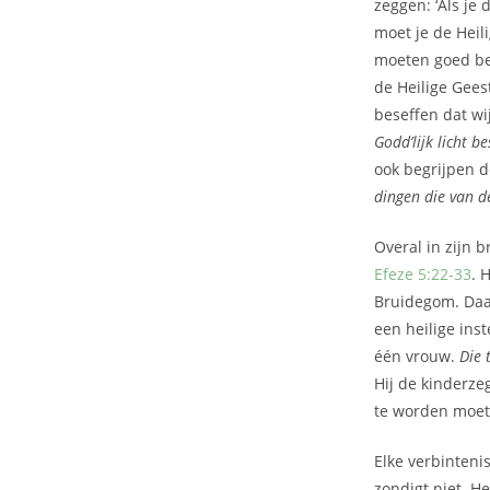
zeggen: ‘Als je
moet je de Heili
moeten goed bes
de Heilige Gees
beseffen dat wi
Godd’lijk licht b
ook begrijpen d
dingen die van d
Overal in zijn 
Efeze 5:22-33
. 
Bruidegom. Daar
een heilige ins
één vrouw.
Die 
Hij de kinderz
te worden moet
Elke verbinteni
zondigt niet. He