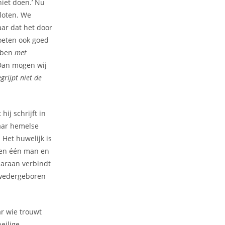
niet doen.’ Nu
sloten. We
aar dat het door
moeten ook goed
ebben
met
 Dan mogen wij
rijpt niet de
ij schrijft in
haar hemelse
.
Het huwelijk is
ssen één man en
aaraan verbindt
 wedergeboren
ar wie trouwt
eilige,