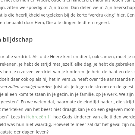
jn, zitten we spoedig in Zijn troon. Dan delen we in Zijn heerschap
t is die heerlijkheid vergeleken bij de korte “verdrukking” hier. Ee
 en bepaald door Hem, Die alle dingen leidt en regeert.
n blijdschap
or alle verdriet. Als u de Heere kent en dient, ook samen, moet je o
rekenen. Je hebt de strijd met jezelf, elke dag. Je hebt de gebreken
s heb je o zo veel verdriet van je kinderen. Je hebt de haat en de
doelt daar ook op als hij het in vers 26 heeft over “de aanstaande 
leven zullen vervolgd worden
. Juist als je tegen de stroom en de geest 
s je alleen komt te staan in je gezin, in je familie, op je werk. We zij
r geesten”. En we weten dat, naarmate de eindtijd nadert, die strijd
et merkteken van het beest niet draagt, kan je op een gegeven mom
pen”. Lees in
Hebreeën 11
hoe Gods kinderen van alle tijden werd
ld was hun niet waardig. Hoeveel te meer zal dat het geval zijn nu
 laatste der dagen leven?