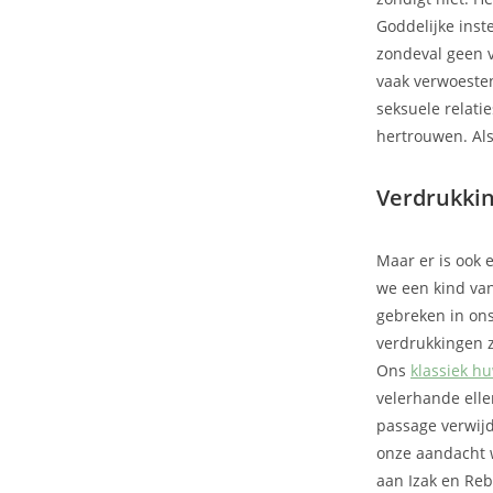
Goddelijke inst
zondeval geen v
vaak verwoesten
seksuele relati
hertrouwen. Als
Verdrukki
Maar er is ook 
we een kind van
gebreken in ons
verdrukkingen z
Ons
klassiek hu
velerhande ell
passage verwijde
onze aandacht w
aan Izak en Reb