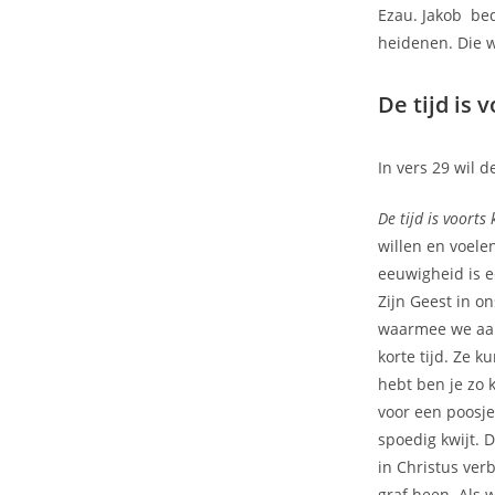
Ezau. Jakob bed
heidenen. Die 
De tijd is 
In vers 29 wil 
De tijd is voorts 
willen en voele
eeuwigheid is e
Zijn Geest in o
waarmee we aan 
korte tijd. Ze 
hebt ben je zo 
voor een poosje.
spoedig kwijt. 
in Christus ve
graf heen. Als 