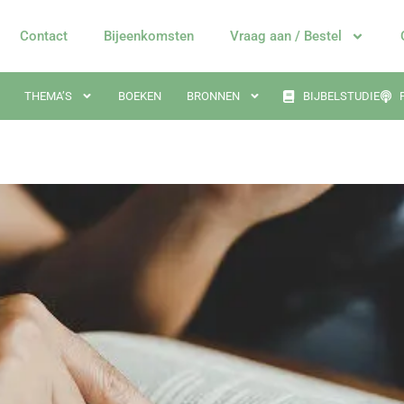
Contact
Bijeenkomsten
Vraag aan / Bestel
THEMA’S
BOEKEN
BRONNEN
BIJBELSTUDIE