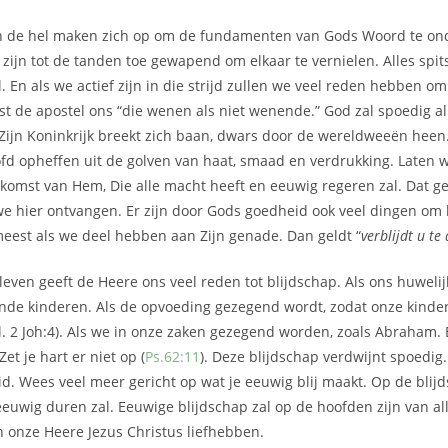
 de hel maken zich op om de fundamenten van Gods Woord te on
ijn tot de tanden toe gewapend om elkaar te vernielen. Alles spits
l. En als we actief zijn in die strijd zullen we veel reden hebben o
t de apostel ons “die wenen als niet wenende.” God zal spoedig al
Zijn Koninkrijk breekt zich baan, dwars door de wereldweeën heen
d opheffen uit de golven van haat, smaad en verdrukking. Laten 
 komst van Hem, Die alle macht heeft en eeuwig regeren zal. Dat ge
we hier ontvangen. Er zijn door Gods goedheid ook veel dingen om bl
meest als we deel hebben aan Zijn genade. Dan geldt “
verblijdt u te 
 leven geeft de Heere ons veel reden tot blijdschap. Als ons huweli
nde kinderen. Als de opvoeding gezegend wordt, zodat onze kinde
. 2 Joh:4). Als we in onze zaken gezegend worden, zoals Abraham. 
t je hart er niet op (
Ps.62:11
). Deze blijdschap verdwijnt spoedig
id. Wees veel meer gericht op wat je eeuwig blij maakt. Op de blij
eeuwig duren zal. Eeuwige blijdschap zal op de hoofden zijn van al
n onze Heere Jezus Christus liefhebben.