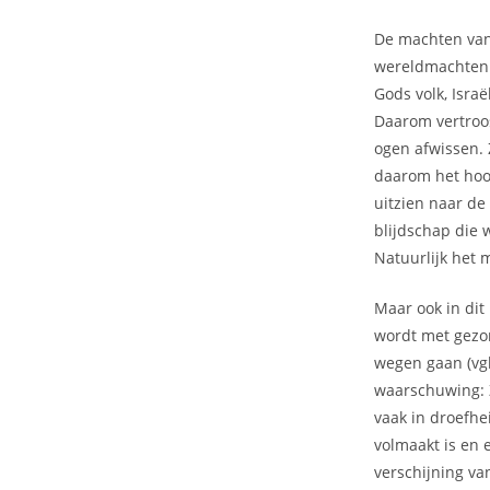
De machten van
wereldmachten z
Gods volk, Israë
Daarom vertroos
ogen afwissen. 
daarom het hoof
uitzien naar de
blijdschap die 
Natuurlijk het 
Maar ook in dit
wordt met gezo
wegen gaan (vgl
waarschuwing: Ze
vaak in droefhe
volmaakt is en 
verschijning va