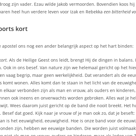
roog zijn vader. Ezau wilde Jakob vermoorden. Bovendien koos hij
waren heel hun verdere leven voor Izak en Rebekka
een bitterheid v
voorts kort
de apostel ons nog een ander belangrijk aspect op het hart binden:
kort.
Als de Heilige Geest ons leidt, brengt Hij de dingen in balans.
n. Ook in ons besef. Van nature zijn we helemaal gericht op het hie
en vaag begrip, maar geen werkelijkheid. Dat verandert als de ee
ns komt wonen. Alles komt dan te staan in het licht van de eeuwig
elkaar verbonden zijn als man en vrouw, als ouders en kinderen, 
kunnen ook ineens en onverwachts worden gebroken. Alles wat je he
kwijt. Wees daarom juist gericht op de band die nooit breekt. Het h
 Besef dat goed. Kijk naar je vrouw of je man ook zo, dat je beseft:
Dan is het eeuwigheid, eeuwigheid. Hoe is onze band voor de eeuwi
rbonden zijn, hebben we eeuwige banden. Die worden juist volmaak
we niet als man en vrouw, ouders en kinderen, maar als leden van Z