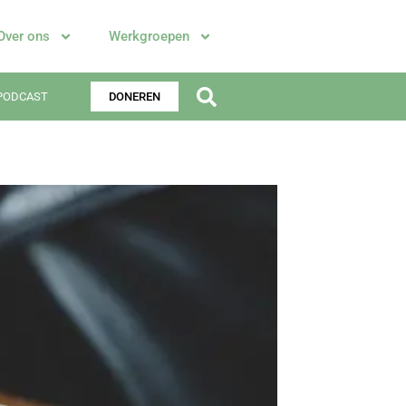
Over ons
Werkgroepen
PODCAST
DONEREN