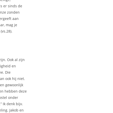
s er sinds de
 onze zonden
ergeeft aan
ar, mag je
(vs.28).
jn. Ook al zijn
digheid en
ee. Die
an ook hij niet.
en gewoonlijk
ren hebben deze
postel onder
 Ik denk bijv.
ling. Jakob en