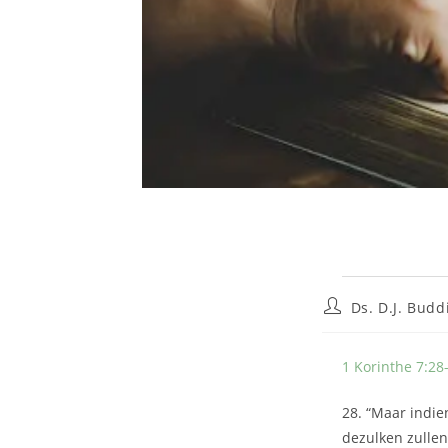
Ds. D.J. Budd
1 Korinthe 7:28
28. “Maar indien
dezulken zullen