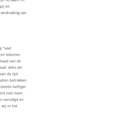
pij en
n
verdrukking van
p “veel
 en tekorten
 smaad van de
nood.
Allen die
van de tijd
n allen betrokken
 steeds heftiger
ent niet meer
en vervolgd en
 wij in het