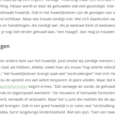
elling. Helaas wordt er door de gehuwden ook veel gezondigd. Ook i
olmaakt huwelijk. Ook in het huwelijksleven zijn de gevolgen van
d zichtbaar. Maar wie trouwt zondigt niet. Wie zich daarbuiten ov
es en handelingen, die zondigt wel. Als je weduwe bent of weduwna
 je nog niet eerder gehuwd was, “een maagd”, dan mag je trouwen 
ngen
een andere kant aan het huwelijk. Juist omdat wij zondige mensen zi
 God, we hebben, allebei, zowel man als vrouw “nog velerlei ellen
.” Het huwelijksleven brengt vaak veel “verdrukkingen” met zich m
ou de apostel ons wel willen besparen:
Ik spare ulieden
. Maar dat k
welijksformulier
begint ermee. “Dat vanwege de zonde, de gehuwd
ende en tegenspoed overkomt.” De nieuwere of hertaalde formulie
rd, verzwakt of verplaatst. Maar het is juist die realiteit die de a
il brengen. Ook in een goed huwelijk is er soms veel “verdrukking.”
ekka. Eerst langdurige kinderloosheid. Wat een pijn. Toen een twee