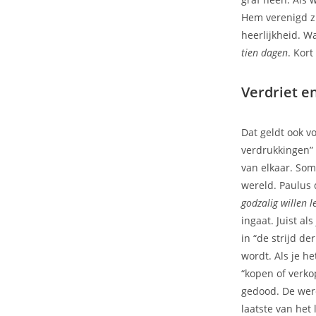
Hem verenigd zi
heerlijkheid. Wa
tien dagen
. Kort
Verdriet e
Dat geldt ook vo
verdrukkingen” 
van elkaar. Som
wereld. Paulus 
godzalig willen 
ingaat. Juist al
in “de strijd de
wordt. Als je h
“kopen of verko
gedood. De were
laatste van het