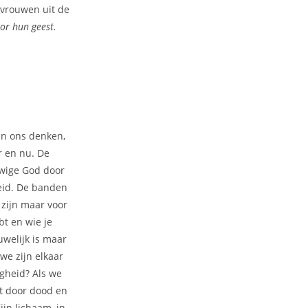
 vrouwen uit de
oor hun geest.
 In ons denken,
r en nu. De
uwige God door
heid. De banden
zijn maar voor
bt en wie je
uwelijk is maar
 we zijn elkaar
gheid? Als we
t door dood en
ijn lichaam, in