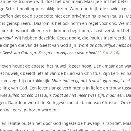
 dan persé trouwen wilt, doet het dan maar. Maar je kunt het beter 
ge Schrift nooit oppervlakkig lezen. Want dan blijft die sowieso ge
effen dat ook dit gedeelte niet een privémening is van Paulus. M
t is geïnspireerd. Daarom is het ook norm en regel voor ons. We 
j ook dit woord alleen recht kunnen begrijpen, als wij verstand h
estraald
. Wij hebben dezelfde Geest nodig, die Paulus inspireerde.
e dingen die van de Geest van God zijn.
Want de natuurlijke mens beg
e Geest van God zijn. Ze zijn hem zelfs een dwaasheid (
1 Kor.2:14
).
brieven houdt de apostel het huwelijk zeer hoog. Denk maar aan wat h
Het huwelijk beeldt iets af van de bruid van Christus, Zijn kerk en 
om zegt hij nadrukkelijk:
Maar indien gij ook trouwt, gij zondigt niet
telling van God. Een levenslange verbintenis in liefde en trouw tu
twee zullen tot één vlees zijn, zodat ze niet meer twee zijn, maar één
. D
egen. Daardoor wordt de Kerk gevormd, de bruid van Christus. Om
en wij eerst geboren worden.
s en relatie buiten het door God ingestelde huwelijk is “zonde”. Ma
t huwelijk op zich is geen “zondige” instelling, maar een heerlijke, h