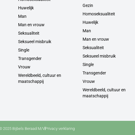
Gezin
Huwelijk
Homoseksualiteit
Man
Huwelijk
Man en vrouw
Man
Seksualiteit
Man en vrouw
Seksueel misbruik
Seksualiteit
Single
Seksueel misbruik
Transgender
Single
Vrouw
Transgender
Wereldbeeld, cultuur en
maatschappij
Vrouw
Wereldbeeld, cultuur en
maatschappij
© 2025 Bijbels Beraad M/V
Privacy verklaring