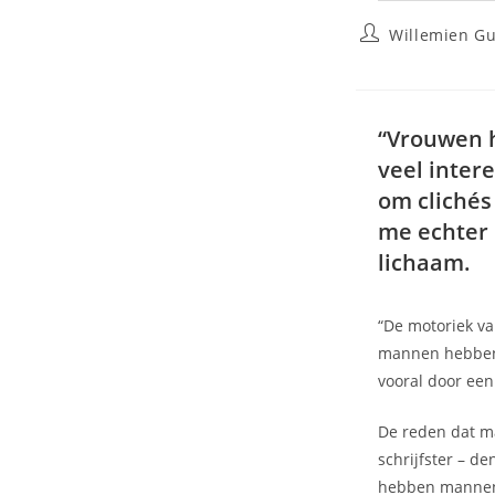
Willemien G
“Vrouwen 
veel intere
om clichés
me echter 
lichaam.
“De motoriek va
mannen hebben 
vooral door een 
De reden dat ma
schrijfster – d
hebben mannen d