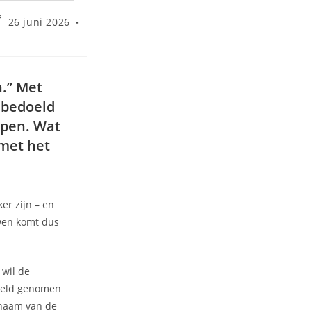
26 juni 2026
.” Met
s bedoeld
lpen. Wat
 met het
er zijn – en
wen komt dus
 wil de
ddeld genomen
chaam van de