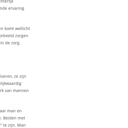
htertje
ende ervaring
en komt wellicht
oorbeeld zorgen
in de zorg.
seren, ze zijn
lijkwaardig
werk van mannen
maar man en
de. Beiden met
” te zijn. Man