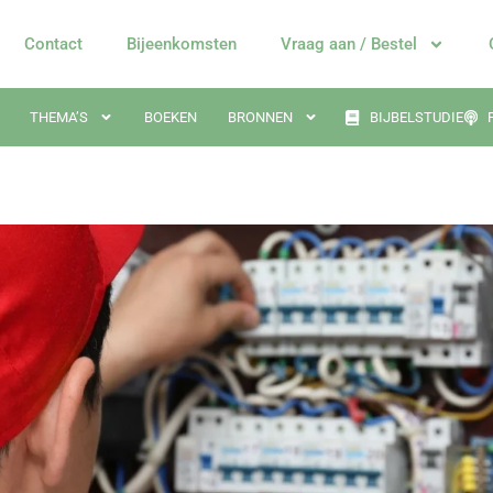
Contact
Bijeenkomsten
Vraag aan / Bestel
THEMA’S
BOEKEN
BRONNEN
BIJBELSTUDIE