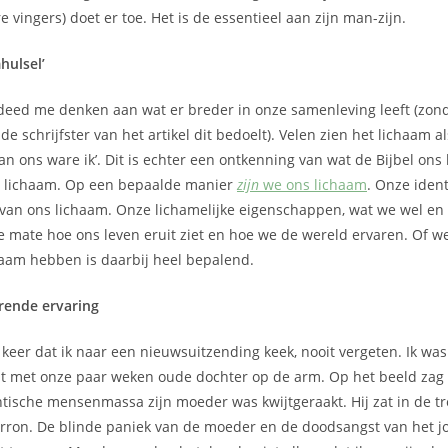
e vingers) doet er toe. Het is de essentieel aan zijn man-zijn.
hulsel’
, deed me denken aan wat er breder in onze samenleving leeft (zond
e schrijfster van het artikel dit bedoelt). Velen zien het lichaam a
an ons ware ik’. Dit is echter een ontkenning van wat de Bijbel ons 
 lichaam. Op een bepaalde manier
zijn
we ons lichaam
. Onze identi
 van ons lichaam. Onze lichamelijke eigenschappen, wat we wel en
e mate hoe ons leven eruit ziet en hoe we de wereld ervaren. Of 
aam hebben is daarbij heel bepalend.
rende ervaring
te keer dat ik naar een nieuwsuitzending keek, nooit vergeten. Ik w
t met onze paar weken oude dochter op de arm. Op het beeld zag i
ntische mensenmassa zijn moeder was kwijtgeraakt. Hij zat in de tr
rron. De blinde paniek van de moeder en de doodsangst van het j