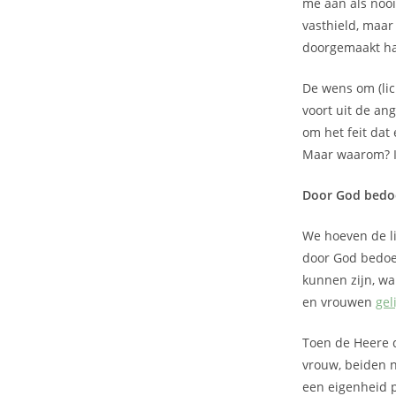
me aan als nooi
vasthield, maar
doorgemaakt had
De wens om (lic
voort uit de an
om het feit dat
Maar waarom? I
Door God bedo
We hoeven de li
door God bedoe
kunnen zijn, wa
en vrouwen
gel
Toen de Heere d
vrouw, beiden n
een eigenheid 