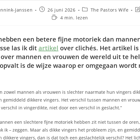
unnink-Janssen
26 juni 2026
The Pastors Wife
4 min. lezen
hebben een betere fijne motoriek dan mannen
sse las ik dit
artikel
over clichés. Het artikel i
 over mannen en vrouwen de wereld uit te he
opvalt is de wijze waarop er omgegaan wordt
n zowel mannen als vrouwen is slechter naarmate hun vingers dikk
gemiddeld dikkere vingers. Het verschil tussen mannen en vrou
verschil in vingerdikte, niet door een verschil in geslacht.”
nnen een slechtere fijne motoriek hebben zit niet tussen de oren,
enk ik – zeggen. Maar als dikke vingers het probleem zijn, en gemi
ikkere vingers, dan is dat toch een geslachtelijk verschil? Het li