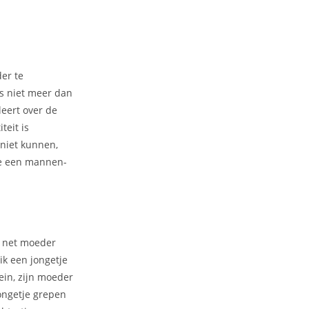
er te
ls niet meer dan
leert over de
teit is
 niet kunnen,
we een mannen-
as net moeder
k een jongetje
ein, zijn moeder
ongetje grepen