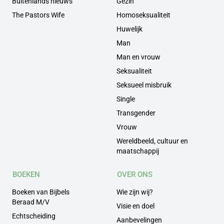
Buitenlands nieuws
Gezin
The Pastors Wife
Homoseksualiteit
Huwelijk
Man
Man en vrouw
Seksualiteit
Seksueel misbruik
Single
Transgender
Vrouw
Wereldbeeld, cultuur en
maatschappij
BOEKEN
OVER ONS
Boeken van Bijbels
Wie zijn wij?
Beraad M/V
Visie en doel
Echtscheiding
Aanbevelingen