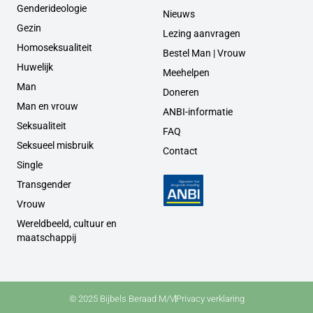
Genderideologie
Nieuws
Gezin
Lezing aanvragen
Homoseksualiteit
Bestel Man | Vrouw
Huwelijk
Meehelpen
Man
Doneren
Man en vrouw
ANBI-informatie
Seksualiteit
FAQ
Seksueel misbruik
Contact
Single
Transgender
Vrouw
Wereldbeeld, cultuur en
maatschappij
© 2025 Bijbels Beraad M/V
Privacy verklaring