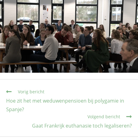
Vorig bericht
Hoe zit het met weduwenpensioen bij polygamie in
Spanje?
Volgend bericht
Gaat Frankrijk euthanasie toch legaliseren?