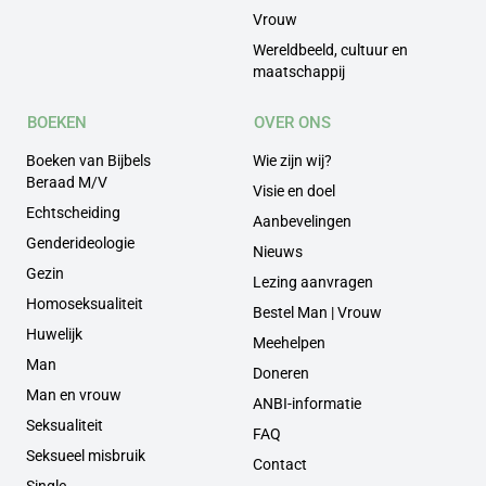
Vrouw
Wereldbeeld, cultuur en
maatschappij
BOEKEN
OVER ONS
Boeken van Bijbels
Wie zijn wij?
Beraad M/V
Visie en doel
Echtscheiding
Aanbevelingen
Genderideologie
Nieuws
Gezin
Lezing aanvragen
Homoseksualiteit
Bestel Man | Vrouw
Huwelijk
Meehelpen
Man
Doneren
Man en vrouw
ANBI-informatie
Seksualiteit
FAQ
Seksueel misbruik
Contact