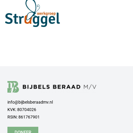
info@bijbelsberaadmv.nl
KVK: 80704026
RSIN: 861767901
DONEER