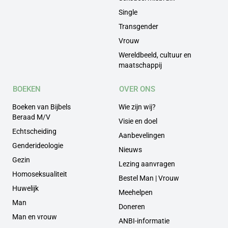
Single
Transgender
Vrouw
Wereldbeeld, cultuur en
maatschappij
BOEKEN
OVER ONS
Boeken van Bijbels
Wie zijn wij?
Beraad M/V
Visie en doel
Echtscheiding
Aanbevelingen
Genderideologie
Nieuws
Gezin
Lezing aanvragen
Homoseksualiteit
Bestel Man | Vrouw
Huwelijk
Meehelpen
Man
Doneren
Man en vrouw
ANBI-informatie