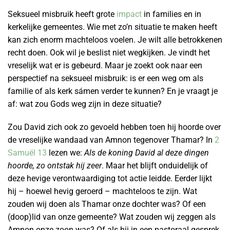
Seksueel misbruik heeft grote
impact
in families en in
kerkelijke gemeentes. Wie met zo’n situatie te maken heeft
kan zich enorm machteloos voelen. Je wilt alle betrokkenen
recht doen. Ook wil je beslist niet wegkijken. Je vindt het
vreselijk wat er is gebeurd. Maar je zoekt ook naar een
perspectief na seksueel misbruik: is er een weg om als
familie of als kerk sámen verder te kunnen? En je vraagt je
af: wat zou Gods weg zijn in deze situatie?
Zou David zich ook zo gevoeld hebben toen hij hoorde over
de vreselijke wandaad van Amnon tegenover Thamar? In
2
Samuël 13
lezen we:
Als de koning David al deze dingen
hoorde, zo ontstak hij zeer
. Maar het blijft onduidelijk of
deze hevige verontwaardiging tot actie leidde. Eerder lijkt
hij – hoewel hevig geroerd – machteloos te zijn. Wat
zouden wij doen als Thamar onze dochter was? Of een
(doop)lid van onze gemeente? Wat zouden wij zeggen als
Amnon onze zoon was? Of als hij in een pastoraal gesprek