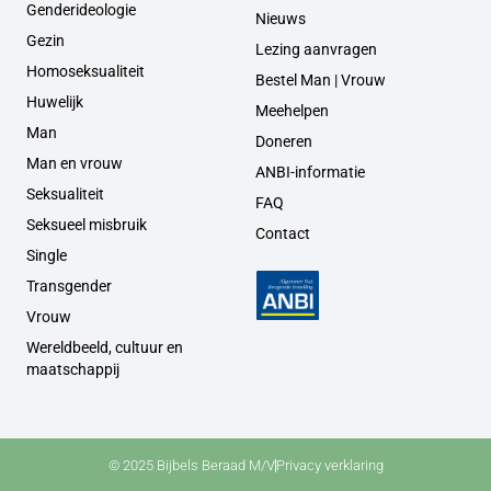
Genderideologie
Nieuws
Gezin
Lezing aanvragen
Homoseksualiteit
Bestel Man | Vrouw
Huwelijk
Meehelpen
Man
Doneren
Man en vrouw
ANBI-informatie
Seksualiteit
FAQ
Seksueel misbruik
Contact
Single
Transgender
Vrouw
Wereldbeeld, cultuur en
maatschappij
© 2025 Bijbels Beraad M/V
Privacy verklaring