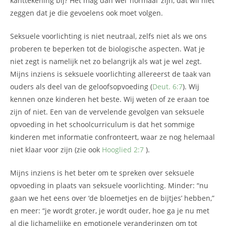
kanttekening bij? Het mag dan wel ‘normaal’ zijn, dat wil niet
zeggen dat je die gevoelens ook moet volgen.
Seksuele voorlichting is niet neutraal, zelfs niet als we ons
proberen te beperken tot de biologische aspecten. Wat je
niet zegt is namelijk net zo belangrijk als wat je wel zegt.
Mijns inziens is seksuele voorlichting allereerst de taak van
ouders als deel van de geloofsopvoeding (
Deut. 6:7
). Wij
kennen onze kinderen het beste. Wij weten of ze eraan toe
zijn of niet. Een van de vervelende gevolgen van seksuele
opvoeding in het schoolcurriculum is dat het sommige
kinderen met informatie confronteert, waar ze nog helemaal
niet klaar voor zijn (zie ook
Hooglied 2:7
).
Mijns inziens is het beter om te spreken over seksuele
opvoeding in plaats van seksuele voorlichting. Minder: “nu
gaan we het eens over ‘de bloemetjes en de bijtjes’ hebben,”
en meer: “je wordt groter, je wordt ouder, hoe ga je nu met
al die lichamelijke en emotionele veranderingen om tot