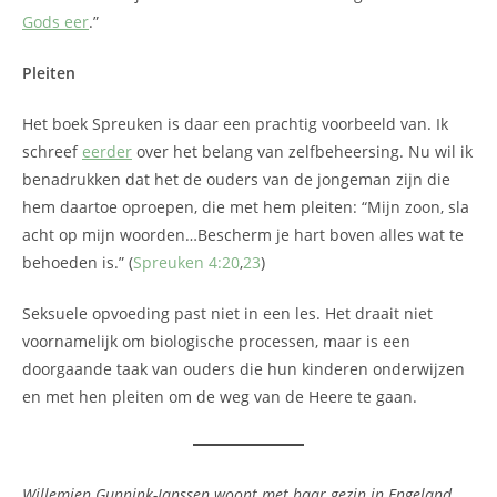
Gods eer
.”
Pleiten
Het boek Spreuken is daar een prachtig voorbeeld van. Ik
schreef
eerder
over het belang van zelfbeheersing. Nu wil ik
benadrukken dat het de ouders van de jongeman zijn die
hem daartoe oproepen, die met hem pleiten: “Mijn zoon, sla
acht op mijn woorden…Bescherm je hart boven alles wat te
behoeden is.” (
Spreuken 4:20
,
23
)
Seksuele opvoeding past niet in een les. Het draait niet
voornamelijk om biologische processen, maar is een
doorgaande taak van ouders die hun kinderen onderwijzen
en met hen pleiten om de weg van de Heere te gaan.
Willemien Gunnink-Janssen woont met haar gezin in Engeland.