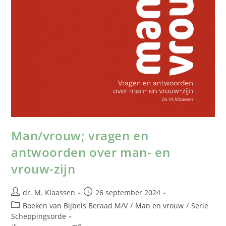
Man/vrouw; vragen en
antwoorden over man- en
vrouw-zijn
dr. M. Klaassen
26 september 2024
Boeken van Bijbels Beraad M/V
/
Man en vrouw
/
Serie
Scheppingsorde