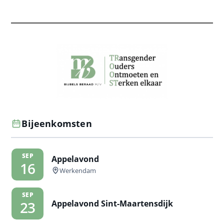
Bijeenkomsten
SEP
Appelavond
16
Werkendam
SEP
Appelavond Sint-Maartensdijk
23