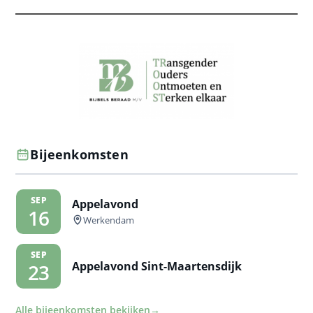
Bijeenkomsten
SEP
Appelavond
16
Werkendam
SEP
Appelavond Sint-Maartensdijk
23
Alle bijeenkomsten bekijken
→