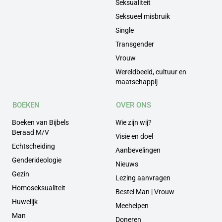
Seksualiteit
Seksueel misbruik
Single
Transgender
Vrouw
Wereldbeeld, cultuur en
maatschappij
BOEKEN
OVER ONS
Boeken van Bijbels
Wie zijn wij?
Beraad M/V
Visie en doel
Echtscheiding
Aanbevelingen
Genderideologie
Nieuws
Gezin
Lezing aanvragen
Homoseksualiteit
Bestel Man | Vrouw
Huwelijk
Meehelpen
Man
Doneren