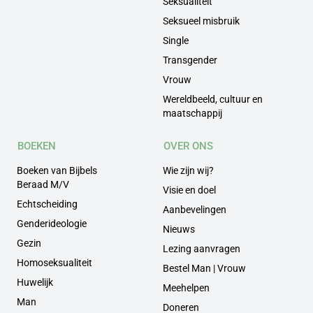
Seksualiteit
Seksueel misbruik
Single
Transgender
Vrouw
Wereldbeeld, cultuur en
maatschappij
BOEKEN
OVER ONS
Boeken van Bijbels
Wie zijn wij?
Beraad M/V
Visie en doel
Echtscheiding
Aanbevelingen
Genderideologie
Nieuws
Gezin
Lezing aanvragen
Homoseksualiteit
Bestel Man | Vrouw
Huwelijk
Meehelpen
Man
Doneren