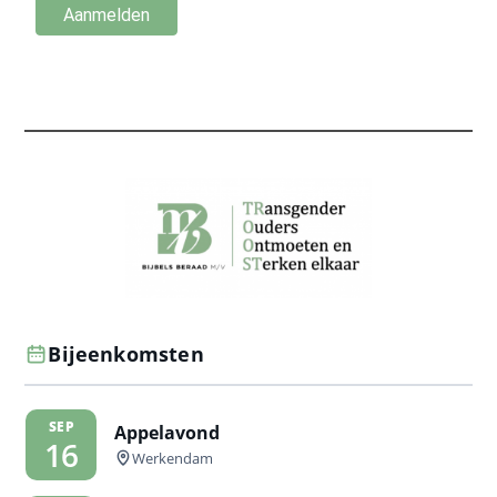
Bijeenkomsten
SEP
Appelavond
16
Werkendam