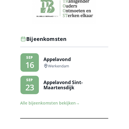
Bijeenkomsten
SEP
Appelavond
16
Werkendam
SEP
Appelavond Sint-
23
Maartensdijk
Alle bijeenkomsten bekijken
→