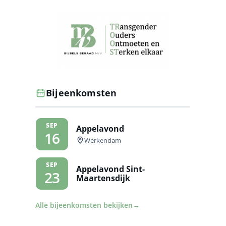
Bijeenkomsten
SEP
Appelavond
16
Werkendam
SEP
Appelavond Sint-
23
Maartensdijk
Alle bijeenkomsten bekijken
→