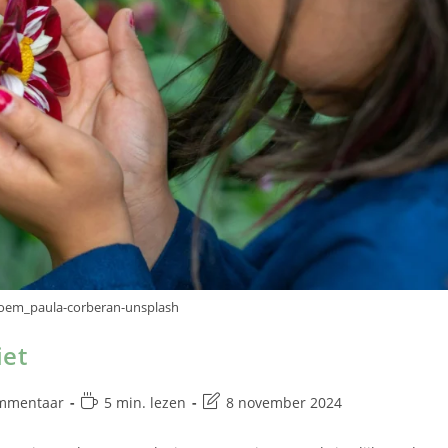
bloem_paula-corberan-unsplash
iet
mmentaar
5 min. lezen
8 november 2024