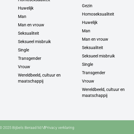
Gezin
Huwelijk
Homoseksualiteit
Man
Huwelijk
Man en vrouw
Man
Seksualiteit
Man en vrouw
Seksueel misbruik
Seksualiteit
Single
Seksueel misbruik
Transgender
Single
Vrouw
Transgender
Wereldbeeld, cultuur en
maatschappij
Vrouw
Wereldbeeld, cultuur en
maatschappij
© 2025 Bijbels Beraad M/V
Privacy verklaring