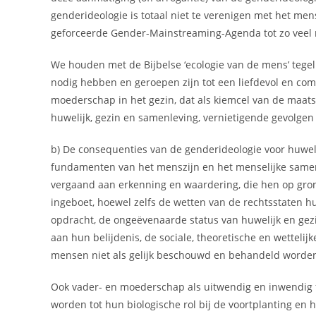
genderideologie is totaal niet te verenigen met het me
geforceerde Gender-Mainstreaming-Agenda tot zo veel m
We houden met de Bijbelse ‘ecologie van de mens’ tegeli
nodig hebben en geroepen zijn tot een liefdevol en com
moederschap in het gezin, dat als kiemcel van de maats
huwelijk, gezin en samenleving, vernietigende gevolgen h
b) De consequenties van de genderideologie voor huwelij
fundamenten van het menszijn en het menselijke samen
vergaand aan erkenning en waardering, die hen op gro
ingeboet, hoewel zelfs de wetten van de rechtsstaten 
opdracht, de ongeëvenaarde status van huwelijk en ge
aan hun belijdenis, de sociale, theoretische en wetteli
mensen niet als gelijk beschouwd en behandeld worde
Ook vader- en moederschap als uitwendig en inwendig 
worden tot hun biologische rol bij de voortplanting en 