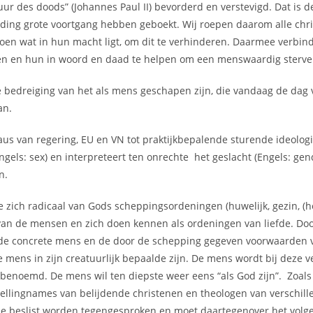
uur des doods” (Johannes Paul II) bevorderd en verstevigd. Dat is 
ding grote voortgang hebben geboekt. Wij roepen daarom alle chris
e doen wat in hun macht ligt, om dit te verhinderen. Daarmee verbin
en en hun in woord en daad te helpen om een menswaardig sterve
bedreiging van het als mens geschapen zijn, die vandaag de dag v
an.
eaus van regering, EU en VN tot praktijkbepalende sturende ideologi
els: sex) en interpreteert ten onrechte het geslacht (Engels: gende
n.
 zich radicaal van Gods scheppingsordeningen (huwelijk, gezin, (he
van de mensen en zich doen kennen als ordeningen van liefde. Doo
 de concrete mens en de door de schepping gegeven voorwaarden voo
e mens in zijn creatuurlijk bepaalde zijn. De mens wordt bij deze
lf benoemd. De mens wil ten diepste weer eens “als God zijn”. Zoals
stellingnames van belijdende christenen en theologen van verschil
gie beslist worden tegengesproken en moet daartegenover het vol