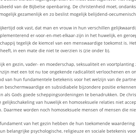
nsbeeld van de Bijbelse openbaring. De christenheid moet, ondanks
ogelijk gezamenlijk en zo beslist mogelijk belijdend-oecumenisc
jkertijd ook vast, dat man en vrouw in hun verschillen gelijkwaard
plementerend er-voor-en-met-elkaar-zijn in het huwelijk, en geroep
chappij tegelijk de kiemcel van een menswaardige toekomst is. Het 
eeft, in een mate die niet te overzien is (zie onder b).
k en gezin, vader- en moederschap, seksualiteit en voortplanting z
zijn met een tot nu toe ongekende radicaliteit verloochenen en 
nd van hun fundamentele betekenis voor het welzijn van de partne
hun beschermwaardige en subsidiabele bijzondere positie erkenne
zin als Gods goede scheppingsordeningen te benadrukken. De chris
jke gelijkschakeling van huwelijk en homoseksuele relaties niet ac
n. Daarmee worden noch homoseksuele mensen of mensen die niet
fundament van het gezin hebben de hun toekomende waardering gr
hun belangrijke psychologische, religieuze en sociale betekenis v