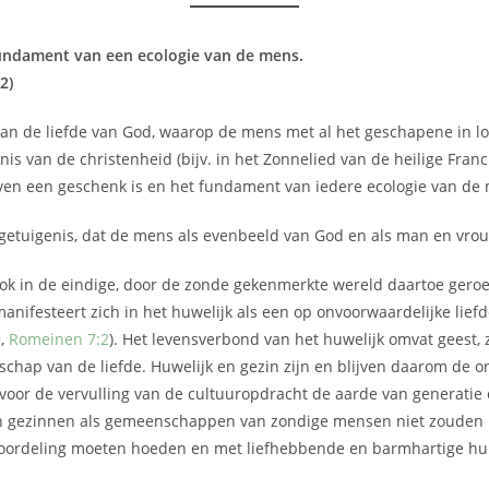
 fundament van een ecologie van de mens.
2)
van de liefde van God, waarop de mens met al het geschapene in lof
enis van de christenheid (bijv. in het Zonnelied van de heilige Fra
ven een geschenk is en het fundament van iedere ecologie van de m
sgetuigenis, dat de mens als evenbeeld van God en als man en vro
ook in de eindige, door de zonde gekenmerkte wereld daartoe ger
manifesteert zich in het huwelijk als een op onvoorwaardelijke lie
9
,
Romeinen 7:2
). Het levensverbond van het huwelijk omvat geest, 
schap van de liefde. Huwelijk en gezin zijn en blijven daarom de
voor de vervulling van de cultuuropdracht de aarde van generatie
n en gezinnen als gemeenschappen van zondige mensen niet zouden k
roordeling moeten hoeden en met liefhebbende en barmhartige hul