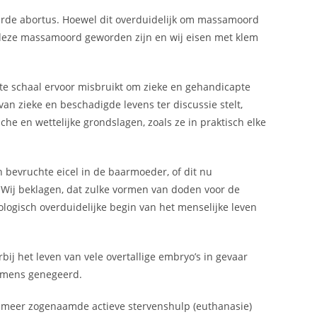
seerde abortus. Hoewel dit overduidelijk om massamoord
n deze massamoord geworden zijn en wij eisen met klem
rote schaal ervoor misbruikt om zieke en gehandicapte
an zieke en beschadigde levens ter discussie stelt,
e en wettelijke grondslagen, zoals ze in praktisch elke
 bevruchte eicel in de baarmoeder, of dit nu
 Wij beklagen, dat zulke vormen van doden voor de
ogisch overduidelijke begin van het menselijke leven
j het leven van vele overtallige embryo’s in gevaar
n mens genegeerd.
 meer zogenaamde actieve stervenshulp (euthanasie)