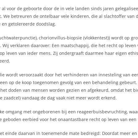
er al voor de geboorte door de in vele landen sinds jaren gelegali
t. We betreuren de ontelbaar vele kinderen, die al slachtoffer va
e en getolereerde doodslag.
uchtwaterpunctie), chorionvillus-biopsie (vlokkentest)) wordt op g
 Wij verklaren daarover: Een maatschappij, die het recht op leven v
leven van ieder mens. Zij ondergraaft daarmee haar eigen ethisch
teerd.
e wordt veroorzaakt door het verhinderen van innesteling van een
s een op de koop toegenomen gevolg van een behandeling gebeurt.
 het doden van mensen worden gezien en afgekeurd, omdat het biol
de zaadcel) vandaag de dag vaak niet meer wordt erkend.
ke omgang met ongeborenen bij een reageerbuisbevruchting, waarbi
de geboden eerbied voor het onaantastbare recht op leven van ee
 het einde daarvan in toenemende mate bedreigd: Doordat meer en