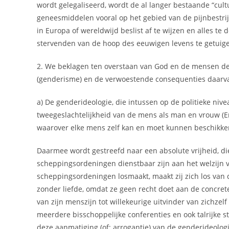
wordt gelegaliseerd, wordt de al langer bestaande “cult
geneesmiddelen vooral op het gebied van de pijnbestrij
in Europa of wereldwijd beslist af te wijzen en alles t
stervenden van de hoop des eeuwigen levens te getuig
2. We beklagen ten overstaan van God en de mensen de 
(genderisme) en de verwoestende consequenties daarv
a) De genderideologie, die intussen op de politieke niv
tweegeslachtelijkheid van de mens als man en vrouw (Eng
waarover elke mens zelf kan en moet kunnen beschikke
Daarmee wordt gestreefd naar een absolute vrijheid, die
scheppingsordeningen dienstbaar zijn aan het welzijn 
scheppingsordeningen losmaakt, maakt zij zich los van
zonder liefde, omdat ze geen recht doet aan de concret
van zijn menszijn tot willekeurige uitvinder van zichze
meerdere bisschoppelijke conferenties en ook talrijke 
deze aanmatiging (of: arrogantie) van de genderideolo