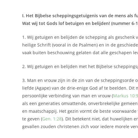
I. Het Bijbelse scheppingsgetuigenis van de mens als
Wat wij tot Gods lof betuigen en belijden! (nummer 6-1
1. Wij getuigen en belijden de schepping als geschenk 
heilige Schrift (vooral in de Psalmen) en in de geschied
vaak buiten beschouwing gelaten dat alle geschapen le
2. Wij getuigen en belijden met het Bijbelse schepping
3. Man en vrouw zijn in de zin van de scheppingsorde 
liefde (Agape) van de drie-enige God af te beelden. Dit 
persoonlijke verbinding van man en vrouw (
Markus 10:
als een generaties omvattende, onverbrekelijke gemeen
en maatschappij. Het gezin vormt de beste voorwaarde 
te geven (
Gen. 1:28
). Dit betekent niet, dat huwelijke
gevallen zouden christenen zich voor iedere morele ve