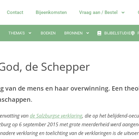
Contact
Bijeenkomsten
Vraag aan / Bestel
THEMA’S
BOEKEN
BRONNEN
BIJBELSTUDIE
 God, de Schepper
g van de mens en haar overwinning. Een theol
enschappen
.
menvatting van
de Salzburgse verklaring
, die op het belijdend-oec
zburg op 6 september 2015 met grote meerderheid werd aangeno
dere verklaring en toelichting van de verklaringen is de uitvoe