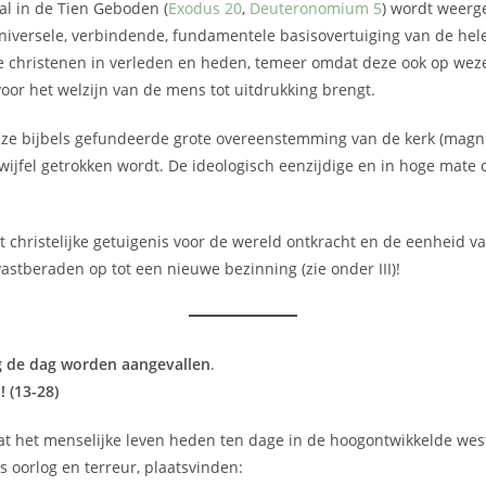
al in de Tien Geboden (
Exodus 20
,
Deuteronomium 5
) wordt weerge
ersele, verbindende, fundamentele basisovertuiging van de hele c
 christenen in verleden en heden, temeer omdat deze ook op wezen
oor het welzijn van de mens tot uitdrukking brengt.
t deze bijbels gefundeerde grote overeenstemming van de kerk (ma
twijfel getrokken wordt. De ideologisch eenzijdige en in hoge mate 
christelijke getuigenis voor de wereld ontkracht en de eenheid v
tberaden op tot een nieuwe bezinning (zie onder III)!
g de dag worden aangevallen
.
 (13-28)
t het menselijke leven heden ten dage in de hoogontwikkelde wes
s oorlog en terreur, plaatsvinden: