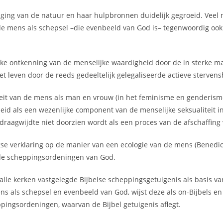
reiging van de natuur en haar hulpbronnen duidelijk gegroeid. Vee
 de mens als schepsel –die evenbeeld van God is– tegenwoordig o
telijke ontkenning van de menselijke waardigheid door de in sterke m
t leven door de reeds gedeeltelijk gelegaliseerde actieve stervensh
aliteit van de mens als man en vrouw (in het feminisme en genderi
id als een wezenlijke component van de menselijke seksualiteit i
 draagwijdte niet doorzien wordt als een proces van de afschaffing
se verklaring op de manier van een ecologie van de mens (Benedict
 de scheppingsordeningen van God.
r alle kerken vastgelegde Bijbelse scheppingsgetuigenis als basis v
als schepsel en evenbeeld van God, wijst deze als on-Bijbels en on
pingsordeningen, waarvan de Bijbel getuigenis aflegt.