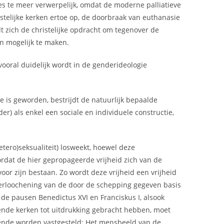
des te meer verwerpelijk, omdat de moderne palliatieve
telijke kerken ertoe op, de doorbraak van euthanasie
dt zich de christelijke opdracht om tegenover de
n mogelijk te maken.
ooral duidelijk wordt in de genderideologie
e is geworden, bestrijdt de natuurlijk bepaalde
r) als enkel een sociale en individuele constructie,
tero)seksualiteit) losweekt, hoewel deze
rdat de hier gepropageerde vrijheid zich van de
r zijn bestaan. Zo wordt deze vrijheid een vrijheid
 verloochening van de door de schepping gegeven basis
 de pausen Benedictus XVI en Franciskus I, alsook
lende kerken tot uitdrukking gebracht hebben, moet
gende worden vastgesteld: Het mensbeeld van de