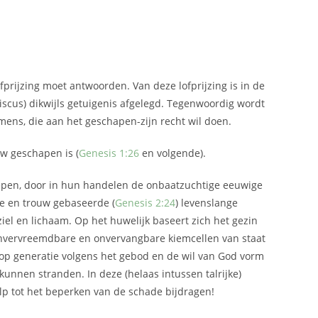
prijzing moet antwoorden. Van deze lofprijzing is in de
nciscus) dikwijls getuigenis afgelegd. Tegenwoordig wordt
ens, die aan het geschapen-zijn recht wil doen.
uw geschapen is (
Genesis 1:26
en volgende).
oepen, door in hun handelen de onbaatzuchtige eeuwige
fde en trouw gebaseerde (
Genesis 2:24
) levenslange
ziel en lichaam. Op het huwelijk baseert zich het gezin
 onvervreemdbare en onvervangbare kiemcellen van staat
 op generatie volgens het gebod en de wil van God vorm
unnen stranden. In deze (helaas intussen talrijke)
p tot het beperken van de schade bijdragen!