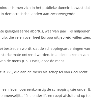
l minder is men zich in het publieke domein bewust dat
ok in democratische landen aan zwaarwegende
ate gelegaliseerde abortus, waarvan jaarlijks miljoenen
ulp, die velen over heel Europa uitgebreid willen zien.
sme) bestreden wordt, dat de scheppingsordeningen van
n sterke mate ontkend worden. In al deze tekenen van
 van de mens (C.S. Lewis) door de mens.
us XVI), die aan de mens als schepsel van God recht
an een leven overeenkomstig de schepping (zie onder I),
menselijk af (zie onder II), en roept afsluitend op tot