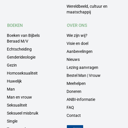
Wereldbeeld, cultuur en
maatschappij
BOEKEN
OVER ONS
Boeken van Bijbels
Wie zijn wij?
Beraad M/V
Visie en doel
Echtscheiding
Aanbevelingen
Genderideologie
Nieuws
Gezin
Lezing aanvragen
Homoseksualiteit
Bestel Man | Vrouw
Huwelijk
Meehelpen
Man
Doneren
Man en vrouw
ANBI-informatie
Seksualiteit
FAQ
Seksueel misbruik
Contact
Single