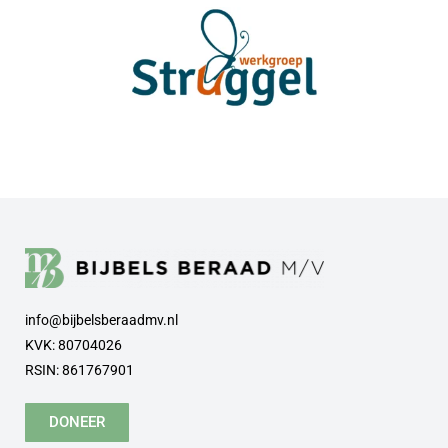
info@bijbelsberaadmv.nl
KVK: 80704026
RSIN: 861767901
DONEER