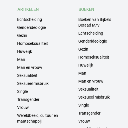
ARTIKELEN
BOEKEN
Echtscheiding
Boeken van Bijbels
Beraad M/V
Genderideologie
Echtscheiding
Gezin
Genderideologie
Homoseksualiteit
Gezin
Huwelijk
Homoseksualiteit
Man
Huwelijk
Man en vrouw
Man
Seksualiteit
Man en vrouw
Seksueel misbruik
Seksualiteit
Single
Seksueel misbruik
Transgender
Single
Vrouw
Transgender
Wereldbeeld, cultuur en
maatschappij
Vrouw