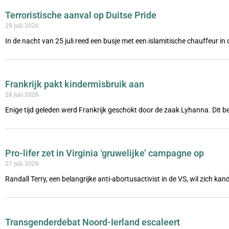
Terroristische aanval op Duitse Pride
29 juli 2026
In de nacht van 25 juli reed een busje met een islamitische chauffeur i
Frankrijk pakt kindermisbruik aan
28 juli 2026
Enige tijd geleden werd Frankrijk geschokt door de zaak Lyhanna. Dit be
Pro-lifer zet in Virginia ‘gruwelijke’ campagne op
27 juli 2026
Randall Terry, een belangrijke anti-abortusactivist in de VS, wil zich ka
Transgenderdebat Noord-Ierland escaleert