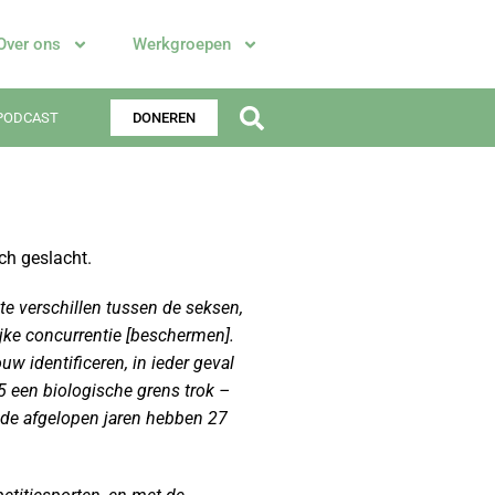
Over ons
Werkgroepen
PODCAST
DONEREN
ch geslacht.
e verschillen tussen de seksen,
ijke concurrentie [beschermen].
 identificeren, in ieder geval
 een biologische grens trok –
 de afgelopen jaren hebben 27