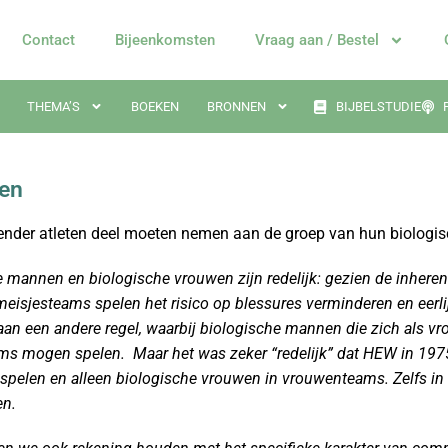
Contact
Bijeenkomsten
Vraag aan / Bestel
THEMA’S
BOEKEN
BRONNEN
BIJBELSTUDIE
ten
ender atleten deel moeten nemen aan de groep van hun biologis
mannen en biologische vrouwen zijn redelijk: gezien de inherent
 meisjesteams spelen het risico op blessures verminderen en eerl
en andere regel, waarbij biologische mannen die zich als vrouw
s mogen spelen. Maar het was zeker “redelijk” dat HEW in 1975
pelen en alleen biologische vrouwen in vrouwenteams. Zelfs in
en.