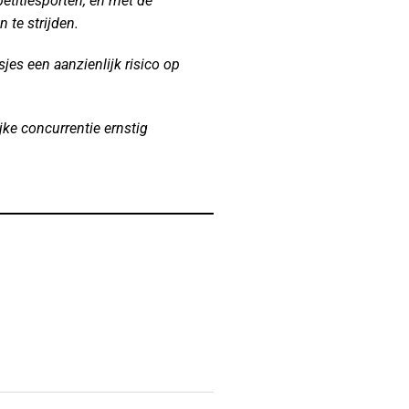
etitiesporten, en met de
te strijden.
es een aanzienlijk risico op
ke concurrentie ernstig