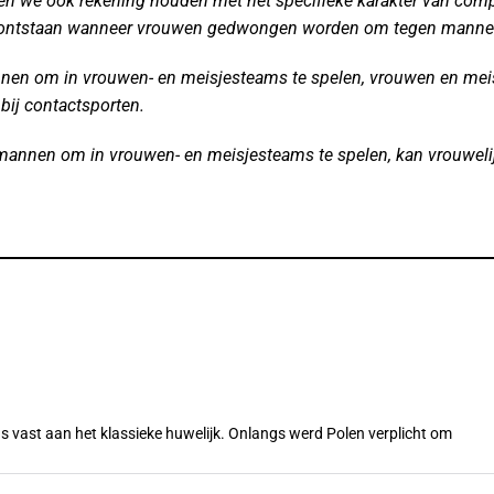
ten we ook rekening houden met het specifieke karakter van comp
 ontstaan
​​​​wanneer vrouwen gedwongen worden om tegen mannen 
nnen om in vrouwen- en meisjesteams te spelen, vrouwen en meisj
 bij contactsporten.
e mannen om in vrouwen- en meisjesteams te spelen, kan vrouwelij
s vast aan het klassieke huwelijk. Onlangs werd Polen verplicht om