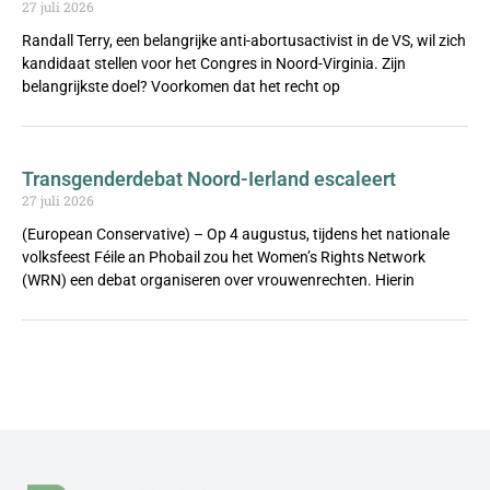
27 juli 2026
Randall Terry, een belangrijke anti-abortusactivist in de VS, wil zich
kandidaat stellen voor het Congres in Noord-Virginia. Zijn
belangrijkste doel? Voorkomen dat het recht op
Transgenderdebat Noord-Ierland escaleert
27 juli 2026
(European Conservative) – Op 4 augustus, tijdens het nationale
volksfeest Féile an Phobail zou het Women’s Rights Network
(WRN) een debat organiseren over vrouwenrechten. Hierin