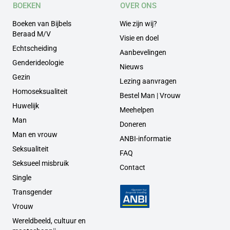
BOEKEN
OVER ONS
Boeken van Bijbels
Wie zijn wij?
Beraad M/V
Visie en doel
Echtscheiding
Aanbevelingen
Genderideologie
Nieuws
Gezin
Lezing aanvragen
Homoseksualiteit
Bestel Man | Vrouw
Huwelijk
Meehelpen
Man
Doneren
Man en vrouw
ANBI-informatie
Seksualiteit
FAQ
Seksueel misbruik
Contact
Single
Transgender
Vrouw
Wereldbeeld, cultuur en