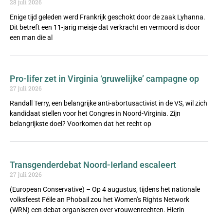
28 juli 2026
Enige tijd geleden werd Frankrijk geschokt door de zaak Lyhanna.
Dit betreft een 11-jarig meisje dat verkracht en vermoord is door
een man die al
Pro-lifer zet in Virginia ‘gruwelijke’ campagne op
27 juli 2026
Randall Terry, een belangrijke anti-abortusactivist in de VS, wil zich
kandidaat stellen voor het Congres in Noord-Virginia. Zijn
belangrijkste doel? Voorkomen dat het recht op
Transgenderdebat Noord-Ierland escaleert
27 juli 2026
(European Conservative) – Op 4 augustus, tijdens het nationale
volksfeest Féile an Phobail zou het Women’s Rights Network
(WRN) een debat organiseren over vrouwenrechten. Hierin