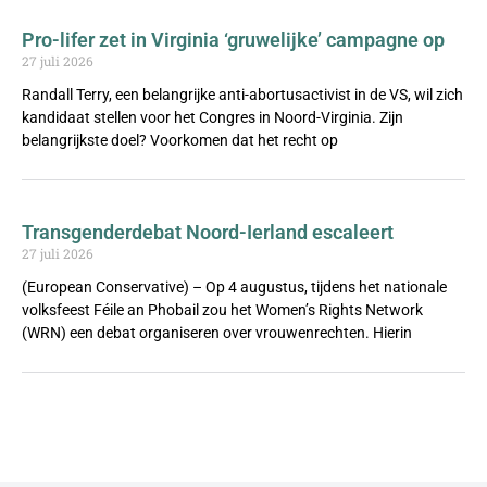
Pro-lifer zet in Virginia ‘gruwelijke’ campagne op
27 juli 2026
Randall Terry, een belangrijke anti-abortusactivist in de VS, wil zich
kandidaat stellen voor het Congres in Noord-Virginia. Zijn
belangrijkste doel? Voorkomen dat het recht op
Transgenderdebat Noord-Ierland escaleert
27 juli 2026
(European Conservative) – Op 4 augustus, tijdens het nationale
volksfeest Féile an Phobail zou het Women’s Rights Network
(WRN) een debat organiseren over vrouwenrechten. Hierin