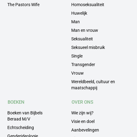
The Pastors Wife
Homoseksualiteit
Huwelijk
Man
Man en vrouw
Seksualiteit
Seksueel misbruik
Single
Transgender
Vrouw
Wereldbeeld, cultuur en
maatschappij
BOEKEN
OVER ONS
Boeken van Bijbels
Wie zijn wij?
Beraad M/V
Visie en doel
Echtscheiding
Aanbevelingen
Genderideologie