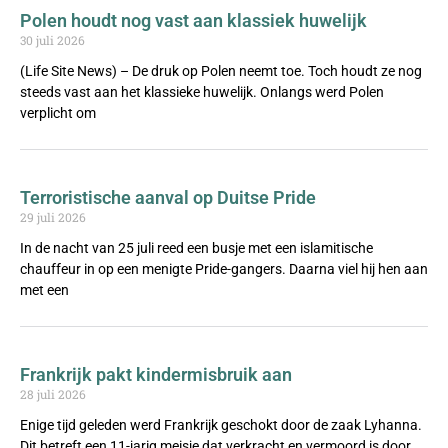
Polen houdt nog vast aan klassiek huwelijk
30 juli 2026
(Life Site News) – De druk op Polen neemt toe. Toch houdt ze nog
steeds vast aan het klassieke huwelijk. Onlangs werd Polen
verplicht om
Terroristische aanval op Duitse Pride
29 juli 2026
In de nacht van 25 juli reed een busje met een islamitische
chauffeur in op een menigte Pride-gangers. Daarna viel hij hen aan
met een
Frankrijk pakt kindermisbruik aan
28 juli 2026
Enige tijd geleden werd Frankrijk geschokt door de zaak Lyhanna.
Dit betreft een 11-jarig meisje dat verkracht en vermoord is door