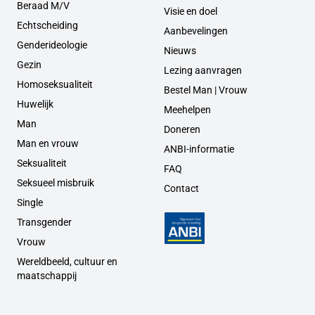
Beraad M/V
Visie en doel
Echtscheiding
Aanbevelingen
Genderideologie
Nieuws
Gezin
Lezing aanvragen
Homoseksualiteit
Bestel Man | Vrouw
Huwelijk
Meehelpen
Man
Doneren
Man en vrouw
ANBI-informatie
Seksualiteit
FAQ
Seksueel misbruik
Contact
Single
Transgender
Vrouw
Wereldbeeld, cultuur en
maatschappij