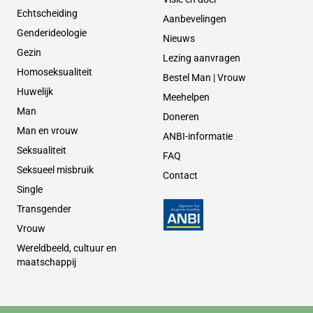
Echtscheiding
Aanbevelingen
Genderideologie
Nieuws
Gezin
Lezing aanvragen
Homoseksualiteit
Bestel Man | Vrouw
Huwelijk
Meehelpen
Man
Doneren
Man en vrouw
ANBI-informatie
Seksualiteit
FAQ
Seksueel misbruik
Contact
Single
Transgender
Vrouw
Wereldbeeld, cultuur en
maatschappij