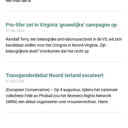
een man die al
Pro-lifer zet in Virginia ‘gruwelijke’ campagne op
27 juli 2026
Randall Terry, een belangrijke anti-abortusactivist in de VS, wil zich
kandidaat stellen voor het Congres in Noord-Virginia. Zijn
belangrijkste doel? Voorkomen dat het recht op
Transgenderdebat Noord-Ierland escaleert
27 juli 2026
(European Conservative) – Op 4 augustus, tijdens het nationale
volksfeest Féile an Phobail zou het Women’s Rights Network
(WRN) een debat organiseren over vrouwenrechten. Hierin