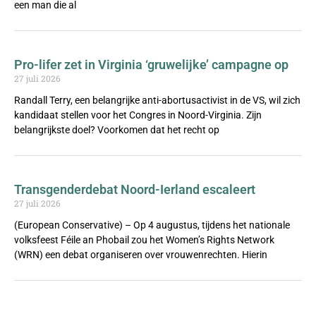
een man die al
Pro-lifer zet in Virginia ‘gruwelijke’ campagne op
27 juli 2026
Randall Terry, een belangrijke anti-abortusactivist in de VS, wil zich
kandidaat stellen voor het Congres in Noord-Virginia. Zijn
belangrijkste doel? Voorkomen dat het recht op
Transgenderdebat Noord-Ierland escaleert
27 juli 2026
(European Conservative) – Op 4 augustus, tijdens het nationale
volksfeest Féile an Phobail zou het Women’s Rights Network
(WRN) een debat organiseren over vrouwenrechten. Hierin