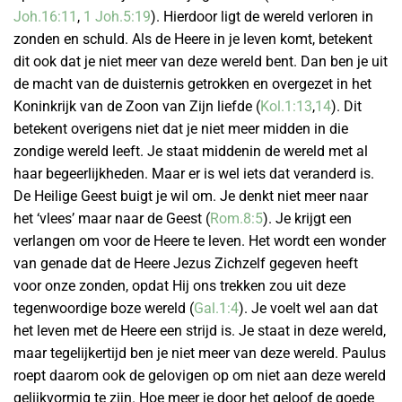
Joh.16:11
,
1 Joh.5:19
). Hierdoor ligt de wereld verloren in
zonden en schuld. Als de Heere in je leven komt, betekent
dit ook dat je niet meer van deze wereld bent. Dan ben je uit
de macht van de duisternis getrokken en overgezet in het
Koninkrijk van de Zoon van Zijn liefde (
Kol.1:13
,
14
). Dit
betekent overigens niet dat je niet meer midden in die
zondige wereld leeft. Je staat middenin de wereld met al
haar begeerlijkheden. Maar er is wel iets dat veranderd is.
De Heilige Geest buigt je wil om. Je denkt niet meer naar
het ‘vlees’ maar naar de Geest (
Rom.8:5
). Je krijgt een
verlangen om voor de Heere te leven. Het wordt een wonder
van genade dat de Heere Jezus Zichzelf gegeven heeft
voor onze zonden, opdat Hij ons trekken zou uit deze
tegenwoordige boze wereld (
Gal.1:4
). Je voelt wel aan dat
het leven met de Heere een strijd is. Je staat in deze wereld,
maar tegelijkertijd ben je niet meer van deze wereld. Paulus
roept daarom ook de gelovigen op om niet aan deze wereld
gelijkvormig te zijn. Hoe meer je door het geloof de goede