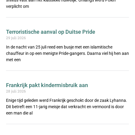
steeds vast aan het klassieke huwelijk. Onlangs werd Polen
verplicht om
Terroristische aanval op Duitse Pride
29 juli 2026
In de nacht van 25 juli reed een busje met een islamitische
chauffeur in op een menigte Pride-gangers. Daarna viel hij hen aan
met een
Frankrijk pakt kindermisbruik aan
28 juli 2026
Enige tijd geleden werd Frankrijk geschokt door de zaak Lyhanna.
Dit betreft een 11-jarig meisje dat verkracht en vermoord is door
een man die al