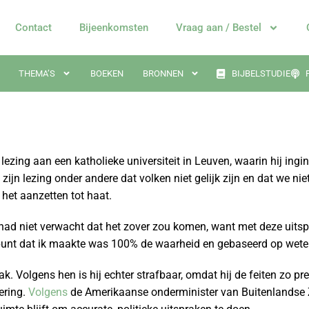
Contact
Bijeenkomsten
Vraag aan / Bestel
THEMA’S
BOEKEN
BRONNEN
BIJBELSTUDIE
lezing aan een katholieke universiteit in Leuven, waarin hij in
 zijn lezing onder andere dat volken niet gelijk zijn en dat we ni
het aanzetten tot haat.
k had niet verwacht dat het zover zou komen, want met deze uits
r punt dat ik maakte was 100% de waarheid en gebaseerd op wet
 Volgens hen is hij echter strafbaar, omdat hij de feiten zo pre
ering.
Volgens
de Amerikaanse onderminister van Buitenlandse