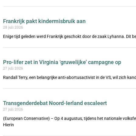
Frankrijk pakt kindermisbruik aan
28 juli 2026
Enige tijd geleden werd Frankrijk geschokt door de zaak Lyhanna. Dit be
Pro-lifer zet in Virginia ‘gruwelijke’ campagne op
27 juli 2026
Randall Terry, een belangrijke anti-abortusactivist in de VS, wil zich ka
Transgenderdebat Noord-Ierland escaleert
27 juli 2026
(European Conservative) – Op 4 augustus, tijdens het nationale volks
Hierin