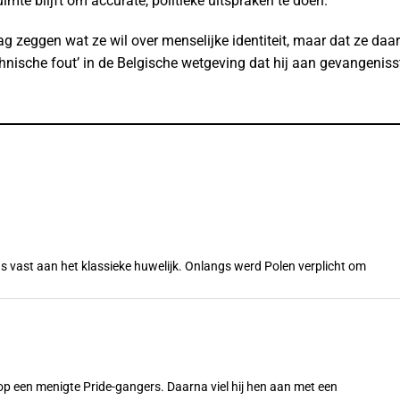
imte blijft om accurate, politieke uitspraken te doen.
ag zeggen wat ze wil over menselijke identiteit, maar dat ze daa
nische fout’ in de Belgische wetgeving dat hij aan gevangeniss
s vast aan het klassieke huwelijk. Onlangs werd Polen verplicht om
n op een menigte Pride-gangers. Daarna viel hij hen aan met een