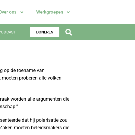
Over ons
Werkgroepen
PODCAST
DONEREN
ging op de toename van
et moeten proberen alle volken
praak worden alle argumenten die
enschap.”
senteerde dat hij polarisatie zou
 Zaken moeten beleidsmakers die