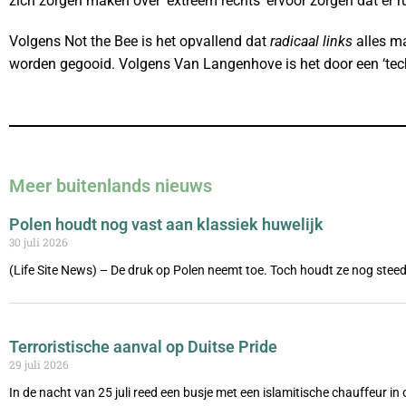
zich zorgen maken over ‘extreem rechts’ ervoor zorgen dat er ru
Volgens Not the Bee is het opvallend dat
radicaal links
alles m
worden gegooid. Volgens Van Langenhove is het door een ‘tech
Meer buitenlands nieuws
Polen houdt nog vast aan klassiek huwelijk
30 juli 2026
(Life Site News) – De druk op Polen neemt toe. Toch houdt ze nog steed
Terroristische aanval op Duitse Pride
29 juli 2026
In de nacht van 25 juli reed een busje met een islamitische chauffeur i