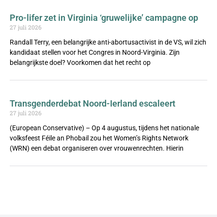
Pro-lifer zet in Virginia ‘gruwelijke’ campagne op
27 juli 2026
Randall Terry, een belangrijke anti-abortusactivist in de VS, wil zich
kandidaat stellen voor het Congres in Noord-Virginia. Zijn
belangrijkste doel? Voorkomen dat het recht op
Transgenderdebat Noord-Ierland escaleert
27 juli 2026
(European Conservative) – Op 4 augustus, tijdens het nationale
volksfeest Féile an Phobail zou het Women’s Rights Network
(WRN) een debat organiseren over vrouwenrechten. Hierin