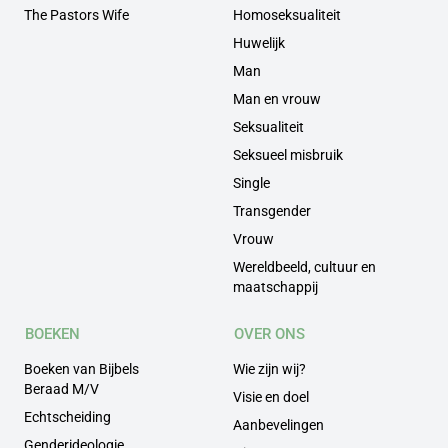
The Pastors Wife
Homoseksualiteit
Huwelijk
Man
Man en vrouw
Seksualiteit
Seksueel misbruik
Single
Transgender
Vrouw
Wereldbeeld, cultuur en
maatschappij
BOEKEN
OVER ONS
Boeken van Bijbels
Wie zijn wij?
Beraad M/V
Visie en doel
Echtscheiding
Aanbevelingen
Genderideologie