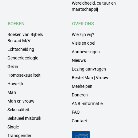
Wereldbeeld, cultuur en
maatschappij
BOEKEN
OVER ONS
Boeken van Bijbels
Wie zijn wij?
Beraad M/V
Visie en doel
Echtscheiding
Aanbevelingen
Genderideologie
Nieuws
Gezin
Lezing aanvragen
Homoseksualiteit
Bestel Man | Vrouw
Huwelijk
Meehelpen
Man
Doneren
Man en vrouw
ANBI-informatie
Seksualiteit
FAQ
Seksueel misbruik
Contact
Single
Transgender