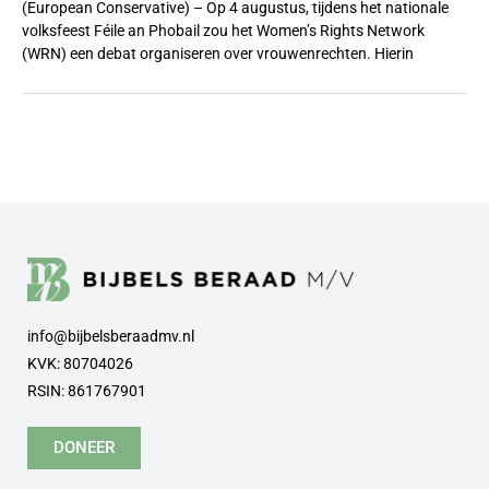
(European Conservative) – Op 4 augustus, tijdens het nationale
volksfeest Féile an Phobail zou het Women’s Rights Network
(WRN) een debat organiseren over vrouwenrechten. Hierin
info@bijbelsberaadmv.nl
KVK: 80704026
RSIN: 861767901
DONEER