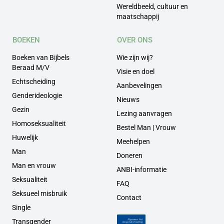
Wereldbeeld, cultuur en
maatschappij
BOEKEN
OVER ONS
Boeken van Bijbels
Wie zijn wij?
Beraad M/V
Visie en doel
Echtscheiding
Aanbevelingen
Genderideologie
Nieuws
Gezin
Lezing aanvragen
Homoseksualiteit
Bestel Man | Vrouw
Huwelijk
Meehelpen
Man
Doneren
Man en vrouw
ANBI-informatie
Seksualiteit
FAQ
Seksueel misbruik
Contact
Single
Transgender