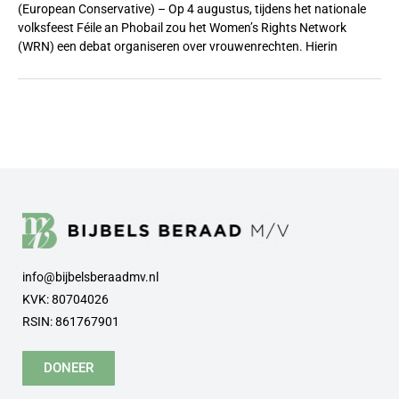
(European Conservative) – Op 4 augustus, tijdens het nationale
volksfeest Féile an Phobail zou het Women’s Rights Network
(WRN) een debat organiseren over vrouwenrechten. Hierin
info@bijbelsberaadmv.nl
KVK: 80704026
RSIN: 861767901
DONEER