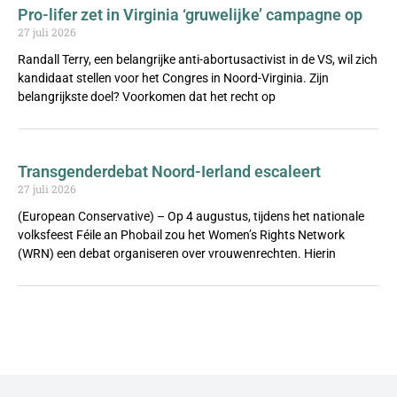
Pro-lifer zet in Virginia ‘gruwelijke’ campagne op
27 juli 2026
Randall Terry, een belangrijke anti-abortusactivist in de VS, wil zich
kandidaat stellen voor het Congres in Noord-Virginia. Zijn
belangrijkste doel? Voorkomen dat het recht op
Transgenderdebat Noord-Ierland escaleert
27 juli 2026
(European Conservative) – Op 4 augustus, tijdens het nationale
volksfeest Féile an Phobail zou het Women’s Rights Network
(WRN) een debat organiseren over vrouwenrechten. Hierin