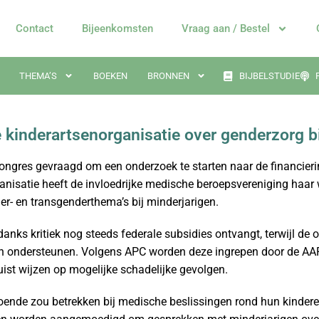
Contact
Bijeenkomsten
Vraag aan / Bestel
THEMA’S
BOEKEN
BRONNEN
BIJBELSTUDIE
kinderartsenorganisatie over genderzorg bi
ongres gevraagd om een onderzoek te starten naar de financie
anisatie heeft de invloedrijke medische beroepsvereniging haar 
er- en transgenderthema’s bij minderjarigen.
ndanks kritiek nog steeds federale subsidies ontvangt, terwijl de
en ondersteunen. Volgens APC worden deze ingrepen door de AA
juist wijzen op mogelijke schadelijke gevolgen.
oende zou betrekken bij medische beslissingen rond hun kindere