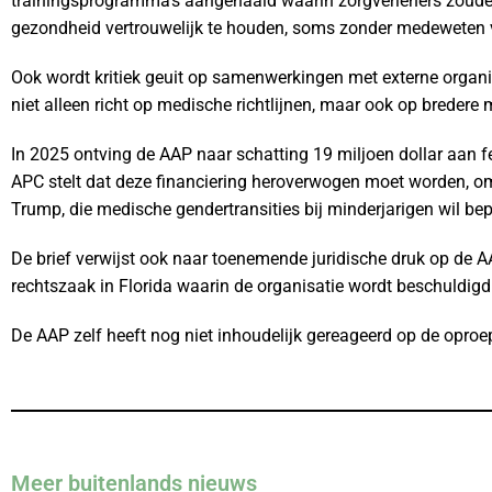
trainingsprogramma’s aangehaald waarin zorgverleners zoude
gezondheid vertrouwelijk te houden, soms zonder medeweten 
Ook wordt kritiek geuit op samenwerkingen met externe organisa
niet alleen richt op medische richtlijnen, maar ook op bredere 
In 2025 ontving de AAP naar schatting 19 miljoen dollar aan 
APC stelt dat deze financiering heroverwogen moet worden, om
Trump, die medische gendertransities bij minderjarigen wil be
De brief verwijst ook naar toenemende juridische druk op de
rechtszaak in Florida waarin de organisatie wordt beschuldig
De AAP zelf heeft nog niet inhoudelijk gereageerd op de opro
Meer buitenlands nieuws