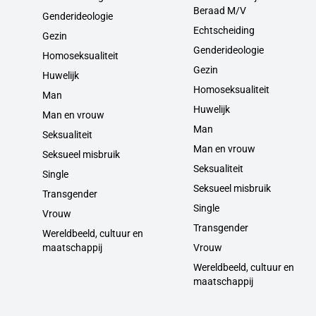
Beraad M/V
Genderideologie
Echtscheiding
Gezin
Genderideologie
Homoseksualiteit
Gezin
Huwelijk
Homoseksualiteit
Man
Huwelijk
Man en vrouw
Man
Seksualiteit
Man en vrouw
Seksueel misbruik
Seksualiteit
Single
Seksueel misbruik
Transgender
Single
Vrouw
Transgender
Wereldbeeld, cultuur en
maatschappij
Vrouw
Wereldbeeld, cultuur en
maatschappij