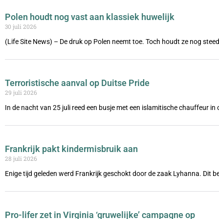
Polen houdt nog vast aan klassiek huwelijk
30 juli 2026
(Life Site News) – De druk op Polen neemt toe. Toch houdt ze nog steed
Terroristische aanval op Duitse Pride
29 juli 2026
In de nacht van 25 juli reed een busje met een islamitische chauffeur i
Frankrijk pakt kindermisbruik aan
28 juli 2026
Enige tijd geleden werd Frankrijk geschokt door de zaak Lyhanna. Dit be
Pro-lifer zet in Virginia ‘gruwelijke’ campagne op