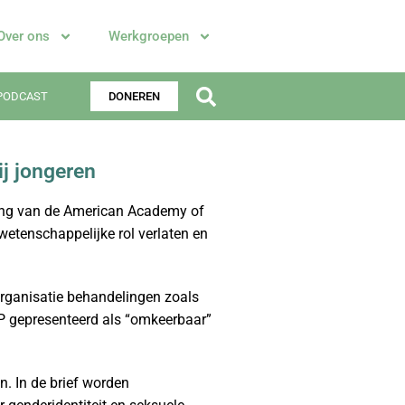
Over ons
Werkgroepen
PODCAST
DONEREN
j jongeren
ring van de American Academy of
wetenschappelijke rol verlaten en
 organisatie behandelingen zoals
P gepresenteerd als “omkeerbaar”
n. In de brief worden