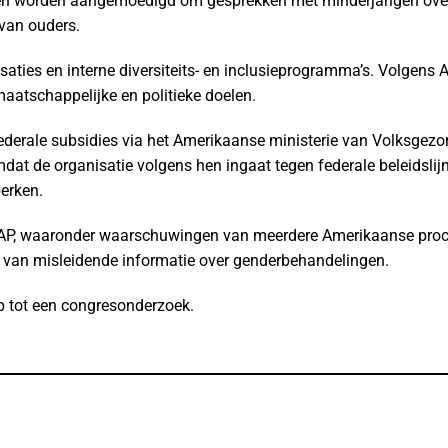
n worden aangemoedigd om gesprekken met minderjarigen over 
van ouders.
ties en interne diversiteits- en inclusieprogramma’s. Volgens A
maatschappelijke en politieke doelen.
federale subsidies via het Amerikaanse ministerie van Volksgez
dat de organisatie volgens hen ingaat tegen federale beleidslij
perken.
 AAP, waaronder waarschuwingen van meerdere Amerikaanse proc
d van misleidende informatie over genderbehandelingen.
ep tot een congresonderzoek.