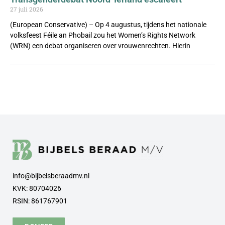
27 juli 2026
(European Conservative) – Op 4 augustus, tijdens het nationale
volksfeest Féile an Phobail zou het Women’s Rights Network
(WRN) een debat organiseren over vrouwenrechten. Hierin
info@bijbelsberaadmv.nl
KVK: 80704026
RSIN: 861767901