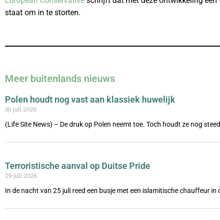
European Conservative
schrijft dat met deze ontwikkeling een 
staat om in te storten.
Meer buitenlands nieuws
Polen houdt nog vast aan klassiek huwelijk
30 juli 2026
(Life Site News) – De druk op Polen neemt toe. Toch houdt ze nog steed
Terroristische aanval op Duitse Pride
29 juli 2026
In de nacht van 25 juli reed een busje met een islamitische chauffeur i