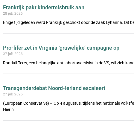
Frankrijk pakt kindermisbruik aan
28 juli 2026
Enige tijd geleden werd Frankrijk geschokt door de zaak Lyhanna. Dit be
Pro-lifer zet in Virginia ‘gruwelijke’ campagne op
27 juli 2026
Randall Terry, een belangrijke anti-abortusactivist in de VS, wil zich ka
Transgenderdebat Noord-Ierland escaleert
27 juli 2026
(European Conservative) – Op 4 augustus, tijdens het nationale volks
Hierin