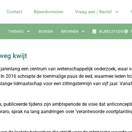
Contact
Bijeenkomsten
Vraag aan / Bestel
THEMA’S
BOEKEN
BRONNEN
BIJBELSTUDIE
weg kwijt
s jarenlang een centrum van wetenschappelijk onderzoek, waar 
. In 2016 schrapte de toenmalige paus de eed, waarmee leden tr
lange lidmaatschap voor een zittingstermijn van vijf jaar. Vanaf d
as, publiceerde tijdens zijn ambtsperiode de visie dat anticoncep
aro, sprak na lang aandringen over ‘verantwoorde voortplanting’