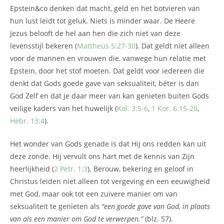
Epstein&co denken dat macht, geld en het botvieren van
hun lust leidt tot geluk. Niets is minder waar. De Heere
Jezus belooft de hel aan hen die zich niet van deze
levensstijl bekeren (
Mattheüs 5:27-30
). Dat geldt niet alleen
voor de mannen en vrouwen die, vanwege hun relatie met
Epstein, door het stof moeten. Dat geldt voor iedereen die
denkt dat Gods goede gave van seksualiteit, béter is dan
God Zelf en dat je daar meer van kan genieten buiten Gods
veilige kaders van het huwelijk (
Kol. 3:5-6
,
1 Kor. 6:15-20
,
Hebr. 13:4
).
Het wonder van Gods genade is dat Hij ons redden kan uit
deze zonde. Hij vervult ons hart met de kennis van Zijn
heerlijkheid (
2 Petr. 1:3
). Berouw, bekering en geloof in
Christus leiden niet alleen tot vergeving en een eeuwigheid
met God, maar ook tot een zuivere manier om van
seksualiteit te genieten als
“een goede gave van God, in plaats
van als een manier om God te verwerpen.”
(blz. 57).