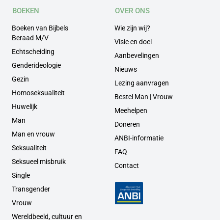
BOEKEN
OVER ONS
Boeken van Bijbels
Wie zijn wij?
Beraad M/V
Visie en doel
Echtscheiding
Aanbevelingen
Genderideologie
Nieuws
Gezin
Lezing aanvragen
Homoseksualiteit
Bestel Man | Vrouw
Huwelijk
Meehelpen
Man
Doneren
Man en vrouw
ANBI-informatie
Seksualiteit
FAQ
Seksueel misbruik
Contact
Single
Transgender
Vrouw
Wereldbeeld, cultuur en