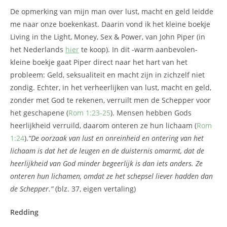
De opmerking van mijn man over lust, macht en geld leidde
me naar onze boekenkast. Daarin vond ik het kleine boekje
Living in the Light, Money, Sex & Power, van John Piper (in
het Nederlands
hier
te koop). In dit -warm aanbevolen-
kleine boekje gaat Piper direct naar het hart van het
probleem: Geld, seksualiteit en macht zijn in zichzelf niet
zondig. Echter, in het verheerlijken van lust, macht en geld,
zonder met God te rekenen, verruilt men de Schepper voor
het geschapene (
Rom 1:23-25
). Mensen hebben Gods
heerlijkheid verruild, daarom onteren ze hun lichaam (
Rom
1:24
).
“De oorzaak van lust en onreinheid en ontering van het
lichaam is dat het de leugen en de duisternis omarmt, dat de
heerlijkheid van God minder begeerlijk is dan iets anders. Ze
onteren hun lichamen, omdat ze het schepsel liever hadden dan
de Schepper.”
(blz. 37, eigen vertaling)
Redding