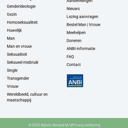
Aanbevelingen
Genderideologie
Nieuws
Gezin
Lezing aanvragen
Homoseksualiteit
Bestel Man | Vrouw
Huwelijk
Meehelpen
Man
Doneren
Man en vrouw
ANBI-informatie
Seksualiteit
FAQ
Seksueel misbruik
Contact
Single
Transgender
Vrouw
Wereldbeeld, cultuur en
maatschappij
© 2025 Bijbels Beraad M/V
Privacy verklaring