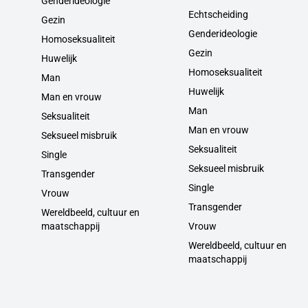
Genderideologie
Echtscheiding
Gezin
Genderideologie
Homoseksualiteit
Gezin
Huwelijk
Homoseksualiteit
Man
Huwelijk
Man en vrouw
Man
Seksualiteit
Man en vrouw
Seksueel misbruik
Seksualiteit
Single
Seksueel misbruik
Transgender
Single
Vrouw
Transgender
Wereldbeeld, cultuur en
maatschappij
Vrouw
Wereldbeeld, cultuur en
maatschappij