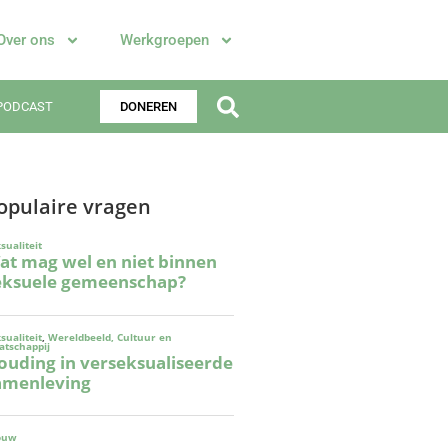
Over ons
Werkgroepen
PODCAST
DONEREN
opulaire vragen