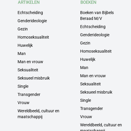
ARTIKELEN
BOEKEN
Echtscheiding
Boeken van Bijbels
Beraad M/V
Genderideologie
Echtscheiding
Gezin
Genderideologie
Homoseksualiteit
Gezin
Huwelijk
Homoseksualiteit
Man
Huwelijk
Man en vrouw
Man
Seksualiteit
Man en vrouw
Seksueel misbruik
Seksualiteit
Single
Seksueel misbruik
Transgender
Single
Vrouw
Transgender
Wereldbeeld, cultuur en
maatschappij
Vrouw
Wereldbeeld, cultuur en
maatschappij