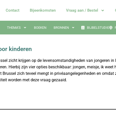
Contact
Bijeenkomsten
Vraag aan / Bestel
THEMA’S
BOEKEN
BRONNEN
BIJBELSTUDIE
oor kinderen
ussel zicht krijgen op de levensomstandigheden van jongeren in
en. Hierbij zijn vier opties beschikbaar: jongen, meisje, ik weet h
 Brussel zich teveel mengt in privéaangelegenheden en omdat 
titeit worden met deze vraag gezaaid.