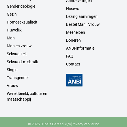
Aanbevelingen
Genderideologie
Nieuws
Gezin
Lezing aanvragen
Homoseksualiteit
Bestel Man | Vrouw
Huwelijk
Meehelpen
Man
Doneren
Man en vrouw
ANBI-informatie
Seksualiteit
FAQ
Seksueel misbruik
Contact
Single
Transgender
Vrouw
Wereldbeeld, cultuur en
maatschappij
© 2025 Bijbels Beraad M/V
Privacy verklaring