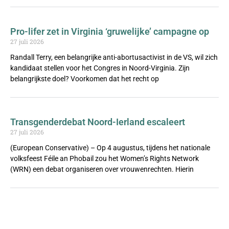
Pro-lifer zet in Virginia ‘gruwelijke’ campagne op
27 juli 2026
Randall Terry, een belangrijke anti-abortusactivist in de VS, wil zich
kandidaat stellen voor het Congres in Noord-Virginia. Zijn
belangrijkste doel? Voorkomen dat het recht op
Transgenderdebat Noord-Ierland escaleert
27 juli 2026
(European Conservative) – Op 4 augustus, tijdens het nationale
volksfeest Féile an Phobail zou het Women’s Rights Network
(WRN) een debat organiseren over vrouwenrechten. Hierin