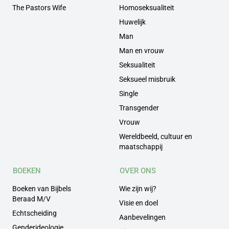
The Pastors Wife
Homoseksualiteit
Huwelijk
Man
Man en vrouw
Seksualiteit
Seksueel misbruik
Single
Transgender
Vrouw
Wereldbeeld, cultuur en
maatschappij
BOEKEN
OVER ONS
Boeken van Bijbels
Wie zijn wij?
Beraad M/V
Visie en doel
Echtscheiding
Aanbevelingen
Genderideologie