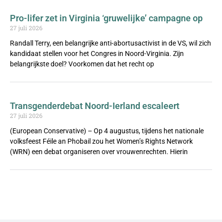
Pro-lifer zet in Virginia ‘gruwelijke’ campagne op
27 juli 2026
Randall Terry, een belangrijke anti-abortusactivist in de VS, wil zich
kandidaat stellen voor het Congres in Noord-Virginia. Zijn
belangrijkste doel? Voorkomen dat het recht op
Transgenderdebat Noord-Ierland escaleert
27 juli 2026
(European Conservative) – Op 4 augustus, tijdens het nationale
volksfeest Féile an Phobail zou het Women’s Rights Network
(WRN) een debat organiseren over vrouwenrechten. Hierin