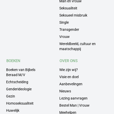
Man en vrouw
Seksualiteit
Seksueel misbruik
Single
Transgender
Vrouw
Wereldbeeld, cultuur en
maatschappij
BOEKEN
OVER ONS
Boeken van Bijbels
Wie zijn wij?
Beraad M/V
Visie en doel
Echtscheiding
Aanbevelingen
Genderideologie
Nieuws
Gezin
Lezing aanvragen
Homoseksualiteit
Bestel Man | Vrouw
Huwelijk
Meehelpen