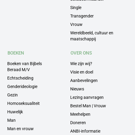
Single
Transgender
Vrouw
Wereldbeeld, cultuur en
maatschappij
BOEKEN
OVER ONS
Boeken van Bijbels
Wie zijn wij?
Beraad M/V
Visie en doel
Echtscheiding
Aanbevelingen
Genderideologie
Nieuws
Gezin
Lezing aanvragen
Homoseksualiteit
Bestel Man | Vrouw
Huwelijk
Meehelpen
Man
Doneren
Man en vrouw
ANBI-informatie