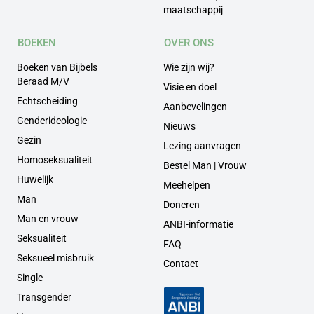
maatschappij
BOEKEN
OVER ONS
Boeken van Bijbels
Wie zijn wij?
Beraad M/V
Visie en doel
Echtscheiding
Aanbevelingen
Genderideologie
Nieuws
Gezin
Lezing aanvragen
Homoseksualiteit
Bestel Man | Vrouw
Huwelijk
Meehelpen
Man
Doneren
Man en vrouw
ANBI-informatie
Seksualiteit
FAQ
Seksueel misbruik
Contact
Single
Transgender