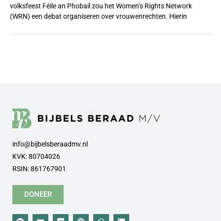
volksfeest Féile an Phobail zou het Women’s Rights Network
(WRN) een debat organiseren over vrouwenrechten. Hierin
info@bijbelsberaadmv.nl
KVK: 80704026
RSIN: 861767901
DONEER