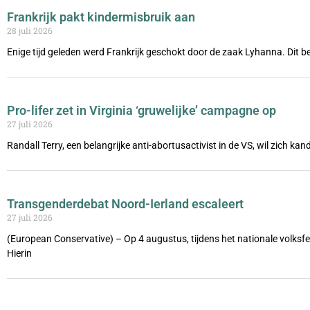
Frankrijk pakt kindermisbruik aan
28 juli 2026
Enige tijd geleden werd Frankrijk geschokt door de zaak Lyhanna. Dit be
Pro-lifer zet in Virginia ‘gruwelijke’ campagne op
27 juli 2026
Randall Terry, een belangrijke anti-abortusactivist in de VS, wil zich ka
Transgenderdebat Noord-Ierland escaleert
27 juli 2026
(European Conservative) – Op 4 augustus, tijdens het nationale volks
Hierin