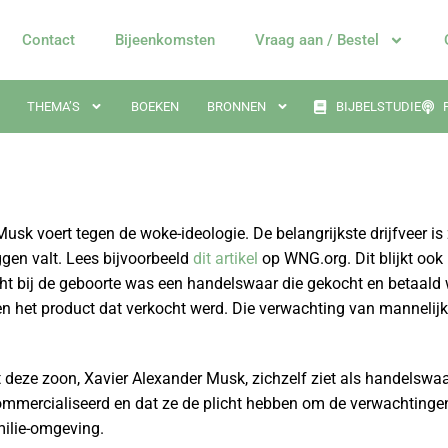
Contact
Bijeenkomsten
Vraag aan / Bestel
THEMA’S
BOEKEN
BRONNEN
BIJBELSTUDIE
n
Musk voert tegen de woke-ideologie. De belangrijkste drijfveer i
gen valt. Lees bijvoorbeeld
dit artikel
op WNG.org. Dit blijkt ook
cht bij de geboorte was een handelswaar die gekocht en betaald w
egen het product dat verkocht werd. Die verwachting van mannelij
 deze zoon, Xavier Alexander Musk, zichzelf ziet als handelswaar
commercialiseerd en dat ze de plicht hebben om de verwachtingen
milie-omgeving.