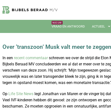
VRAAG EN ANTWOORD
ACTUEEL
Over ‘transzoon’ Musk valt meer te zegge
In een
recent commentaar
schreven we over de strijd die Elon 
Bijbels Beraad MV concludeerden we al dat er meer over te zeg
verscheen van deze zoon. Hij schrijft: ‘Mijn toegewezen gesla
vrouwelijk was en later transgender bleek te zijn, ging ik in t
tegen in opstand moest komen, was een monetaire transactie.’
Op
Life Site News
legt Jonathan van Maren er de vinger bij dat
Veel IVF-kinderen hebben dit gevoel: ze zijn ontworpen en ge
beschamen. Ze moeten opgroeien in een onnatuurlijke, antifa